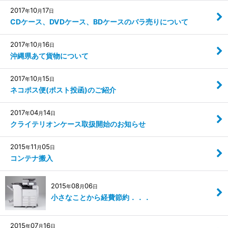
2017
10
17
年
月
日
CDケース、DVDケース、BDケースのバラ売りについて
2017
10
16
年
月
日
沖縄県あて貨物について
2017
10
15
年
月
日
ネコポス便(ポスト投函)のご紹介
2017
04
14
年
月
日
クライテリオンケース取扱開始のお知らせ
2015
11
05
年
月
日
コンテナ搬入
2015
08
06
年
月
日
小さなことから経費節約．．．
2015
07
16
年
月
日