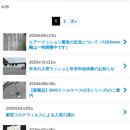
62
件
キーワード
:
1
2
次
»
カテゴリ
:
2026
05
23
年
月
日
エアークッション製造の近況について（1200mm
絞り込む
幅は一時調整中です）
2025
12
22
年
月
日
年末の入荷ラッシュと年末年始休業のお知らせ
2024
09
19
年
月
日
【新製品】DVDトールケース(CSシリーズ)のご案
内
2020
02
20
年
月
日
新型コロナウィルスによる入荷の遅れ
2020
02
18