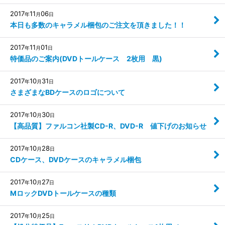
2017
11
06
年
月
日
本日も多数のキャラメル梱包のご注文を頂きました！！
2017
11
01
年
月
日
特価品のご案内(DVDトールケース 2枚用 黒)
2017
10
31
年
月
日
さまざまなBDケースのロゴについて
2017
10
30
年
月
日
【高品質】ファルコン社製CD-R、DVD-R 値下げのお知らせ
2017
10
28
年
月
日
CDケース、DVDケースのキャラメル梱包
2017
10
27
年
月
日
MロックDVDトールケースの種類
2017
10
25
年
月
日