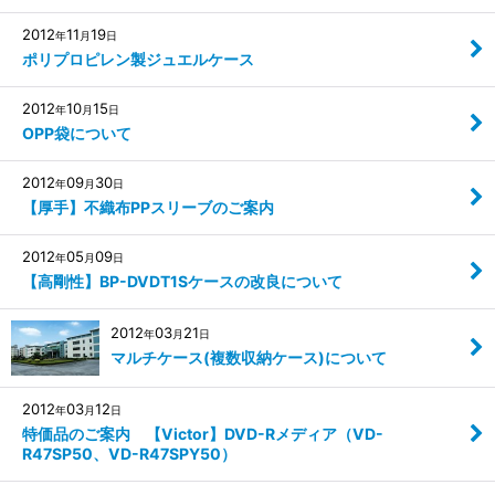
2012
11
19
年
月
日
ポリプロピレン製ジュエルケース
2012
10
15
年
月
日
OPP袋について
2012
09
30
年
月
日
【厚手】不織布PPスリーブのご案内
2012
05
09
年
月
日
【高剛性】BP-DVDT1Sケースの改良について
2012
03
21
年
月
日
マルチケース(複数収納ケース)について
2012
03
12
年
月
日
特価品のご案内 【Victor】DVD-Rメディア（VD-
R47SP50、VD-R47SPY50）