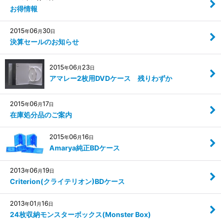
お得情報
2015
06
30
年
月
日
決算セールのお知らせ
2015
06
23
年
月
日
アマレー2枚用DVDケース 残りわずか
2015
06
17
年
月
日
在庫処分品のご案内
2015
06
16
年
月
日
Amarya純正BDケース
2013
06
19
年
月
日
Criterion(クライテリオン)BDケース
2013
01
16
年
月
日
24枚収納モンスターボックス(Monster Box)