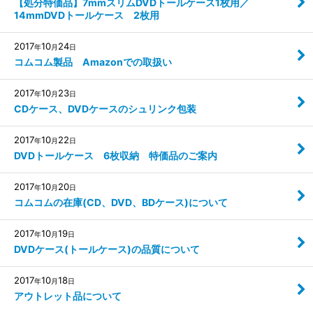
【処分特価品】7mmスリムDVDトールケース1枚用／
14mmDVDトールケース 2枚用
2017
10
24
年
月
日
コムコム製品 Amazonでの取扱い
2017
10
23
年
月
日
CDケース、DVDケースのシュリンク包装
2017
10
22
年
月
日
DVDトールケース 6枚収納 特価品のご案内
2017
10
20
年
月
日
コムコムの在庫(CD、DVD、BDケース)について
2017
10
19
年
月
日
DVDケース(トールケース)の品質について
2017
10
18
年
月
日
アウトレット品について