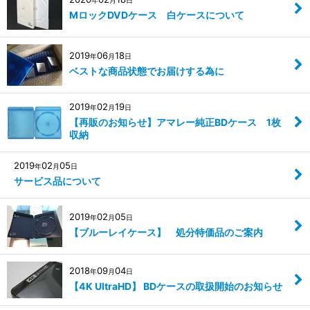
年
月
日
MロックDVDケース 白ケースについて
2019
06
18
年
月
日
ベストな商品状態でお届けする為に
2019
02
19
年
月
日
【再販のお知らせ】アマレー純正BDケース 1枚
収納
2019
02
05
年
月
日
サービス品について
2019
02
05
年
月
日
【ブルーレイケース】 処分特価品のご案内
2018
09
04
年
月
日
【4K UltraHD】 BDケースの取扱開始のお知らせ