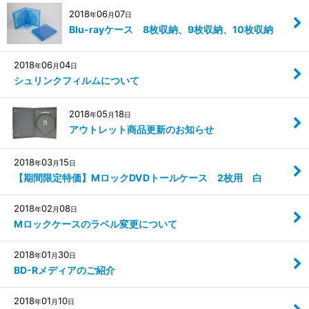
2018
06
07
年
月
日
Blu-rayケース 8枚収納、9枚収納、10枚収納
2018
06
04
年
月
日
シュリンクフィルムについて
2018
05
18
年
月
日
アウトレット商品更新のお知らせ
2018
03
15
年
月
日
【期間限定特価】MロックDVDトールケース 2枚用 白
2018
02
08
年
月
日
Mロックケースのラベル変更について
2018
01
30
年
月
日
BD-Rメディアのご紹介
2018
01
10
年
月
日