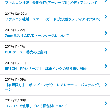
ファルコン社製 長期保存(アーカーブ用)メディアについて
2017
12
20
年
月
日
ファルコン社製 スマートガード(光沢耐水メディア)について
2017
11
22
年
月
日
7mm厚スリムDVDトールケースについて
2017
11
17
年
月
日
DUOケース 特売のご案内
2017
11
13
年
月
日
EPSON PPシリーズ用 純正インクの取り扱い開始
2017
11
09
年
月
日
【在庫限り】 ポップマンボウ ＤＶＤケース パステルグリ
ーン
2017
11
08
年
月
日
コムコムで使用している梱包材について