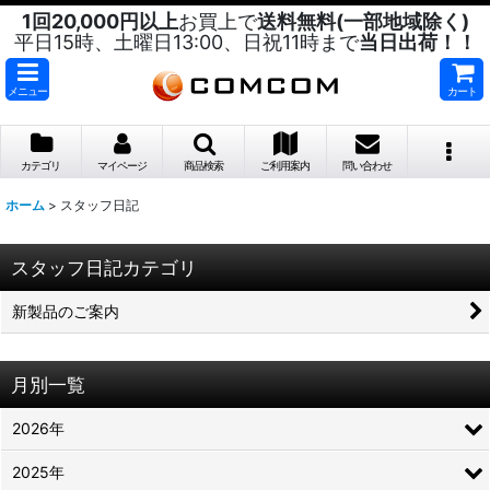
1回20,000円以上
お買上で
送料無料(一部地域除く)
平日15時、土曜日13:00、日祝11時まで
当日出荷！！
メニュー
カート
カテゴリ
マイページ
商品検索
ご利用案内
問い合わせ
ホーム
>
スタッフ日記
スタッフ日記カテゴリ
新製品のご案内
月別一覧
2026年
2025年