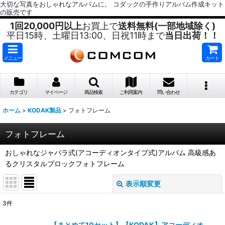
大切な写真をおしゃれなアルバムに。 コダックの手作りアルバム作成キット
の販売です
1回20,000円以上
お買上で
送料無料(一部地域除く)
平日15時、土曜日13:00、日祝11時まで
当日出荷！！
メニュー
カート
カテゴリ
マイページ
商品検索
ご利用案内
問い合わせ
ホーム
>
KODAK製品
>
フォトフレーム
フォトフレーム
おしゃれなジャバラ式(アコーディオンタイプ式)アルバム 高級感あ
るクリスタルブロックフォトフレーム
表示順変更
閉じる
3
件
表示数
:
【まとめて10セット】【KODAK】アコーディオ