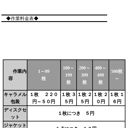
◆作業料金表◆
100～
400～
200～
作業内
500枚
1～99
199
499
399
容
～
枚
枚
枚
枚
キャラメル
１枚 ２２０
１枚 ３
１枚 ２
１枚 ２
１枚 １
包装
円～５０円
５円
５円
０円
６円
ディスクセ
１枚につき ５円
ット
ジャケット