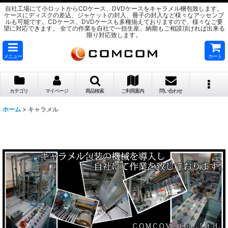
自社工場にて小ロットからCDケース、DVDケースをキャラメル梱包致します。
ケースにディスクの差込、ジャケットの封入、冊子の封入など様々なアッセンブ
ルも可能です。CDケース、DVDケースも多種揃えておりますので、様々なご要
望に対応できます。 全ての作業を自社で一括生産。納期もご相談頂ければ出来る
限り対応致します。
メニュー
カート
カテゴリ
マイページ
商品検索
ご利用案内
問い合わせ
ホーム
>
キャラメル