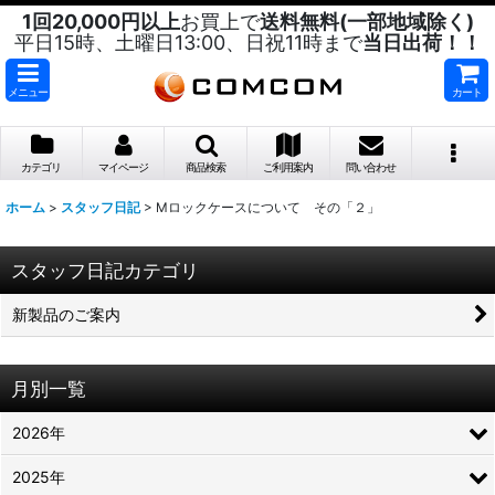
1回20,000円以上
お買上で
送料無料(一部地域除く)
平日15時、土曜日13:00、日祝11時まで
当日出荷！！
メニュー
カート
カテゴリ
マイページ
商品検索
ご利用案内
問い合わせ
ホーム
>
スタッフ日記
>
Mロックケースについて その「２」
スタッフ日記カテゴリ
新製品のご案内
月別一覧
2026年
2025年