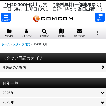
1回20,000円以上
お買上で
送料無料(一部地域除く)
平日15時、土曜日13:00、日祝11時まで
当日出荷！！
メニュー
カート
カテゴリ
マイページ
商品検索
ご利用案内
問い合わせ
ホーム
>
スタッフ日記
>
2015年7月
スタッフ日記カテゴリ
新製品のご案内
月別一覧
2026年
2025年