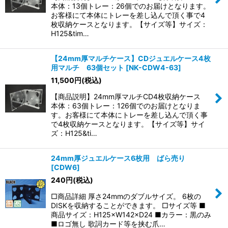
絞り込む
本体：13個トレー：26個でのお届けとなります。
お客様にて本体にトレーを差し込んで頂く事で4
枚収納ケースとなります。【サイズ等】サイズ：
H125&tim…
【24mm厚マルチケース】CDジュエルケース4枚
用マルチ 63個セット
[
NK-CDW4-63
]
11,500
円
(税込)
【商品説明】24mm厚マルチCD4枚収納ケース
本体：63個トレー：126個でのお届けとなりま
す。お客様にて本体にトレーを差し込んで頂く事
で4枚収納ケースとなります。【サイズ等】サイ
ズ：H125&ti…
24mm厚ジュエルケース6枚用 ばら売り
[
CDW6
]
240
円
(税込)
□商品詳細 厚さ24mmのダブルサイズ。 6枚の
DISKを収納することができます。 □サイズ等 ■
商品サイズ：H125×W142×D24 ■カラー：黒のみ
■ロゴ無し 歌詞カード等を挟む爪…