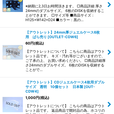
※納期に2,3日お時間頂きます。 □商品詳細 厚さ
24mmのダブルサイズ。 6枚のDISKを収納するこ
とができます。 □サイズ等 ■商品サイズ：
H125×W142×D24 ■カラー：黒の…
【アウトレット】24mm厚ジュエルケース6枚
用 ばら売り
[
OUTLET-CDW6
]
60
円
(税込)
【アウトレットについて】 こちらに商品はアウト
レット品です。 キズ・汚れ等がございますので、
ご了承の上、 お買い求めください。 □商品詳細厚
さ24mmのダブルサイズ。 6枚のDISKを収納する
ことがで…
【アウトレット】CDジュエルケース4枚用ダブル
サイズ 透明 10個セット 日本製
[
OUT-
CDW4
]
1,000
円
(税込)
【アウトレットについて】 こちらの商品はアウト
レット品です。 返品商品で開封品の為、ホコリの