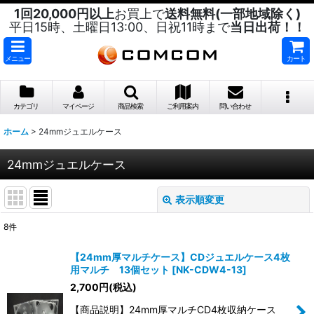
1回20,000円以上
お買上で
送料無料(一部地域除く)
平日15時、土曜日13:00、日祝11時まで
当日出荷！！
メニュー
カート
カテゴリ
マイページ
商品検索
ご利用案内
問い合わせ
ホーム
>
24mmジュエルケース
24mmジュエルケース
表示順変更
閉じる
8
件
表示数
:
【24mm厚マルチケース】CDジュエルケース4枚
用マルチ 13個セット
[
NK-CDW4-13
]
並び順
:
2,700
円
(税込)
【商品説明】24mm厚マルチCD4枚収納ケース