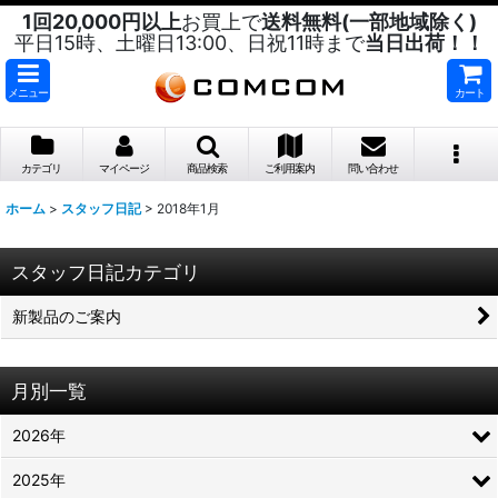
1回20,000円以上
お買上で
送料無料(一部地域除く)
平日15時、土曜日13:00、日祝11時まで
当日出荷！！
メニュー
カート
カテゴリ
マイページ
商品検索
ご利用案内
問い合わせ
ホーム
>
スタッフ日記
>
2018年1月
スタッフ日記カテゴリ
新製品のご案内
月別一覧
2026年
2025年