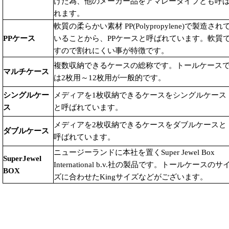
けた為、他のメーカー品をアマレータイプとも呼
れます。
軟質の柔らかい素材 PP(Polypropylene)で製造され
PPケース
いることから、PPケースと呼ばれています。軟質
すので割れにくい事が特徴です。
複数収納できるケースの総称です。トールケース
マルチケース
は2枚用～12枚用が一般的です。
シングルケー
メディアを1枚収納できるケースをシングルケース
ス
と呼ばれています。
メディアを2枚収納できるケースをダブルケースと
ダブルケース
呼ばれています。
ニュージーランドに本社を置くSuper Jewel Box
SuperJewel
International b.v.社の製品です。トールケースのサ
BOX
ズに合わせたKingサイズなどがございます。