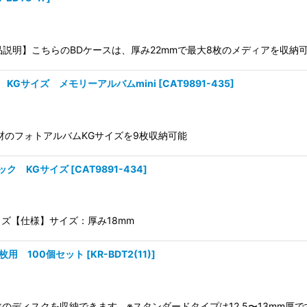
商品説明】こちらのBDケースは、厚み22mmで最大8枚のメディアを収
KGサイズ メモリーアルバムmini
[
CAT9891-435
]
紙素材のフォトアルバムKGサイズを9枚収納可能
ック KGサイズ
[
CAT9891-434
]
イズ【仕様】サイズ：厚み18mm
枚用 100個セット
[
KR-BDT2(11)
]
枚のディスクを収納できます。※スタンダードタイプは12.5〜13mm厚