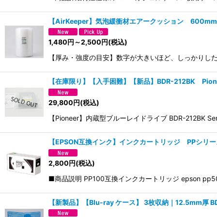
【AirKeeper】気泡緩衝材エアークッション 600m
1,480
円
～2,500
円
(税込)
【厚み・強度の目安】数字が大きいほど、しっかりした
【在庫限り】【入手困難】【新品】BDR-212BK Pio
29,800
円
(税込)
【Pioneer】内蔵型ブルーレイドライブ BDR-212BK
【EPSON互換インク】インクカートリッジ PPシリーズ
2,800
円
(税込)
■商品説明 PP100互換インクカートリッジ epson 
【新製品】【Blu-ray ケース】 3枚収納｜12.5mm厚