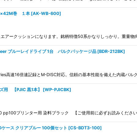
絞り込む
m×42M巻 １本
[
AK-WB-600
]
エアークッションになります。銘柄特徴50系かなりしっかり。重量物向
neer ブルーレイドライブ 1台 バルクパッケージ品
[
BDR-212BK
]
 Series高速16倍速記録とM-DISC対応。信頼の基本性能を備えた内蔵バ
用 【PJIC 黒1本】
[
WP-PJICBK
]
pp50 pp100プリンター用 染料ブラック 【ご使用前に必ずお読みくだ
 BDケース クリアブルー 100個セット
[
CS-BDT3-100
]