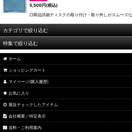
5,500
円
(税込)
□商品詳細ディスクの取り付け・取り外しがスムーズなプ
カテゴリで絞り込む
特集で絞り込む
KODAK製品
ホーム
メールケース
Mロックシリーズ
ショッピングカート
CDケース
7mmケース
マイページ(購入履歴)
DVDケース
15mmケース
お気に入り
BDケース
21mmケース
最近チェックしたアイテム
その他のケース
27mmケース
会社概要／特定表示
空スピンドルケース
35mmケース
送料・ご利用案内