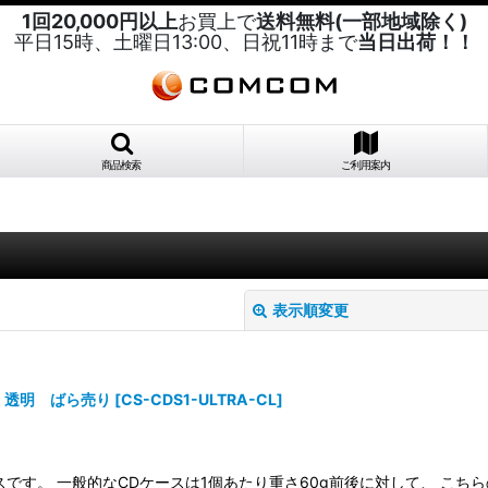
1回20,000円以上
お買上で
送料無料(一部地域除く)
平日15時、土曜日13:00、日祝11時まで
当日出荷！！
商品検索
ご利用案内
表示順変更
用 透明 ばら売り
[
CS-CDS1-ULTRA-CL
]
です。 一般的なCDケースは1個あたり重さ60g前後に対して、 こちら