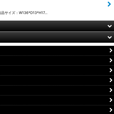
ズ：W136*D13*H17…