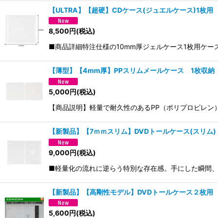
【ULTRA】【超硬】CDケース(ジュエルケース)1枚
8,500
円
(税込)
■商品詳細特注仕様の10mm厚ジェルケース1枚用ケース
【薄型】【4mm厚】PPスリムメールケース 1枚収納
5,000
円
(税込)
【商品説明】軽量で耐久性のあるPP（ポリプロピレン
【新製品】【7ｍｍスリム】DVDトールケース(スリム)
9,000
円
(税込)
■軽量化の流れに逆らう特別な存在感。手にした瞬間
【新製品】【高剛性モデル】DVDトールケース２枚用 
5,600
円
(税込)