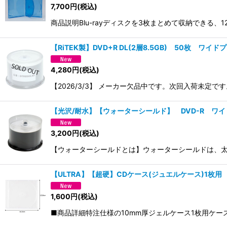
7,700
円
(税込)
商品説明Blu-rayディスクを3枚まとめて収納できる
【RiTEK製】DVD+R DL(2層8.5GB) 50枚 ワイド
4,280
円
(税込)
【2026/3/3】 メーカー欠品中です。次回入荷未定です。
【光沢/耐水】【ウォーターシールド】 DVD-R ワイ
3,200
円
(税込)
【ウォーターシールドとは】ウォーターシールドは、太陽
【ULTRA】【超硬】CDケース(ジュエルケース)1枚
1,600
円
(税込)
■商品詳細特注仕様の10mm厚ジェルケース1枚用ケース