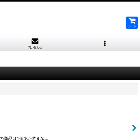
カート
問い合わせ
閉じる
の商品は1個あた約92g…