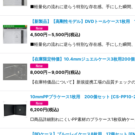
■軽量化の流れに逆らう特別な存在感。手にした瞬間
【新製品】【高剛性モデル】DVDトールケース1枚用 
4,500
円
～5,500
円
(税込)
■軽量化の流れに逆らう特別な存在感。手にした瞬間
【在庫限定特価】10.4mmジュエルケース3枚用200
8,000
円
～9,000
円
(税込)
【在庫特価品について】新規提携工場の品質チェックの
10mmPPプラケース1枚用 200個セット
[
CS-PP10-
6,200
円
(税込)
□商品詳細割れにくいPP素材のプラケース1枚収納ケ
【BDケース】ブルーレイケース8枚用 17個セット
[
F