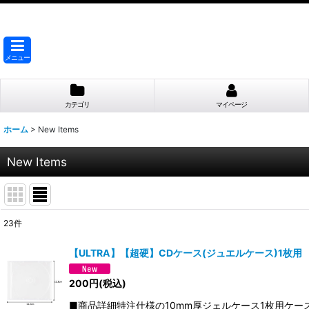
メニュー
カテゴリ
マイページ
ホーム
>
New Items
New Items
23
件
表示数
:
【ULTRA】【超硬】CDケース(ジュエルケース)1枚
並び順
:
200
円
(税込)
■商品詳細特注仕様の10mm厚ジェルケース1枚用ケース