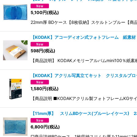
5,100
円
(税込)
22mm厚 BDケース【8枚収納】スケルトンブルー【
【KODAK】アコーディオン式フォトフレーム 紙素材 
598
円
(税込)
【商品説明】 KODAKメモリーアルバムmini100％
【KODAK】アクリル写真立てキット クリスタルブロ
1,580
円
(税込)
【商品説明 ■KODAKアクリル製フォトフレームKGサ
【11mm厚】 スリムBDケース(ブルーレイケース) 2
6,800
円
(税込)
□商品詳細BDケース 1枚収納スリムな厚み11mmに2