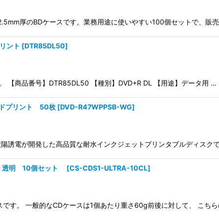
、12.5mm厚のBDケースです。業務用途に使いやすい100個セットで、
プリント
[
DTR85DL50
]
 【商品番号】DTR85DL50 【種別】DVD+R DL 【用途】データ用 …
ドプリント 50枚
[
DVD-R47WPPSB-WG
]
誘電が開発した高品質な耐水インクジェットプリンタブルディスクです。E
用 透明 10個セット
[
CS-CDS1-ULTRA-10CL
]
です。 一般的なCDケースは1個あたり重さ60g前後に対して、 こちら