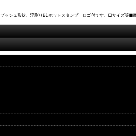
ッシュ形状。浮彫りBDホットスタンプ ロゴ付です。□サイズ等■商品サイ