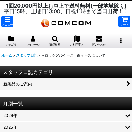
1回20,000円以上
お買上で
送料無料(一部地域除く)
平日15時、土曜日13:00、日祝11時まで
当日出荷！！
メニュー
カート
カテゴリ
マイページ
商品検索
ご利用案内
問い合わせ
ホーム
>
スタッフ日記
>
MロックDVDケース 白ケースについて
スタッフ日記カテゴリ
新製品のご案内
月別一覧
2026年
2025年