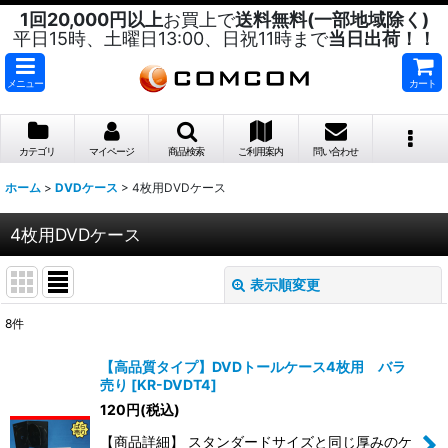
1回20,000円以上
お買上で
送料無料(一部地域除く)
平日15時、土曜日13:00、日祝11時まで
当日出荷！！
メニュー
カート
カテゴリ
マイページ
商品検索
ご利用案内
問い合わせ
ホーム
>
DVDケース
>
4枚用DVDケース
4枚用DVDケース
表示順変更
閉じる
8
件
表示数
:
【高品質タイプ】DVDトールケース4枚用 バラ
売り
[
KR-DVDT4
]
並び順
:
120
円
(税込)
【商品詳細】 スタンダードサイズと同じ厚みのケ