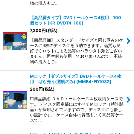
物の混入もご…
【高品質タイプ】DVDトールケース4枚用 100
個セット
[
KR-DVDT4-100
]
7,200
円
(税込)
【商品詳細】 スタンダードサイズと同じ厚みのケ
ースに4枚のディスクを収納できます。品質も良
好でくロットによる品質のバラつきも殆どござい
ません。再生材も使用しておりませんので、不純
物の混入もご…
Mロック【ダブルサイズ】DVDトールケース4枚
用 ばら売り(透明のみ)
[
MMB4-FD1032
]
200
円
(税込)
□商品詳細 ＤＶＤトールケース４枚収納ケースで
す。 ディスク固定部にはすべてＭロック（特許製
品）が採用されていますので、ディスクにも優し
い設計です。 ケース自体の質感もよく高品質ケー
スで…