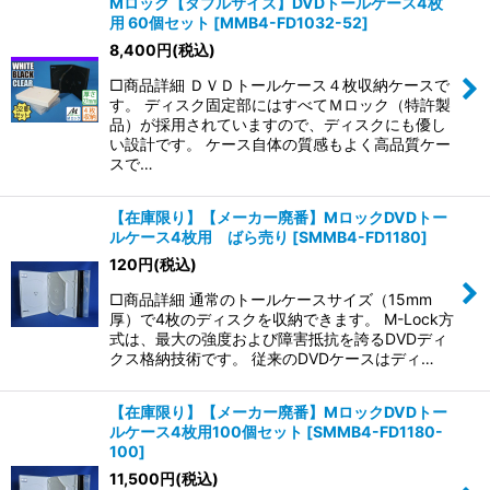
Mロック【ダブルサイズ】DVDトールケース4枚
用 60個セット
[
MMB4-FD1032-52
]
8,400
円
(税込)
□商品詳細 ＤＶＤトールケース４枚収納ケースで
す。 ディスク固定部にはすべてＭロック（特許製
品）が採用されていますので、ディスクにも優し
い設計です。 ケース自体の質感もよく高品質ケー
スで…
【在庫限り】【メーカー廃番】MロックDVDトー
ルケース4枚用 ばら売り
[
SMMB4-FD1180
]
120
円
(税込)
□商品詳細 通常のトールケースサイズ（15mm
厚）で4枚のディスクを収納できます。 M-Lock方
式は、最大の強度および障害抵抗を誇るDVDディ
クス格納技術です。 従来のDVDケースはディ…
【在庫限り】【メーカー廃番】MロックDVDトー
ルケース4枚用100個セット
[
SMMB4-FD1180-
100
]
11,500
円
(税込)