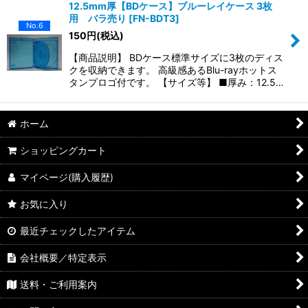
12.5mm厚【BDケース】ブルーレイケース 3枚
用 バラ売り
[
FN-BDT3
]
No.6
150
円
(税込)
【商品説明】 BDケース標準サイズに3枚のディス
クを収納できます。 高級感あるBlu-rayホットス
タンプロゴ付です。 【サイズ等】 ■厚み：12.5…
ホーム
ショッピングカート
マイページ(購入履歴)
お気に入り
最近チェックしたアイテム
会社概要／特定表示
送料・ご利用案内