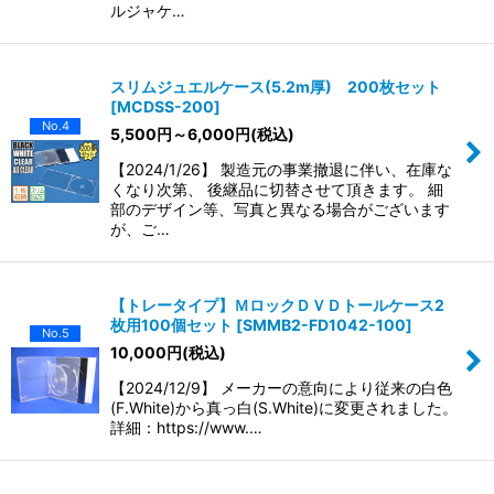
ルジャケ…
スリムジュエルケース(5.2m厚) 200枚セット
[
MCDSS-200
]
No.4
5,500
円
～6,000
円
(税込)
【2024/1/26】 製造元の事業撤退に伴い、在庫な
くなり次第、 後継品に切替させて頂きます。 細
部のデザイン等、写真と異なる場合がございます
が、ご…
【トレータイプ】ＭロックＤＶＤトールケース2
枚用100個セット
[
SMMB2-FD1042-100
]
No.5
10,000
円
(税込)
【2024/12/9】 メーカーの意向により従来の白色
(F.White)から真っ白(S.White)に変更されました。
詳細：https://www.…