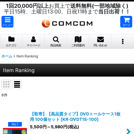
1回20,000円以上
お買上で
送料無料(一部地域除く)
平日15時、土曜日13:00、日祝11時まで
当日出荷！！
メニュー
カート
カテゴリ
マイページ
商品検索
ご利用案内
問い合わせ
ホーム
>
Item Ranking
Item Ranking
6
件
【取寄】【高品質タイプ】DVDトールケース1枚
用 100個セット
[
KR-DVDT1S-100
]
No.1
5,500
円
～5,980
円
(税込)