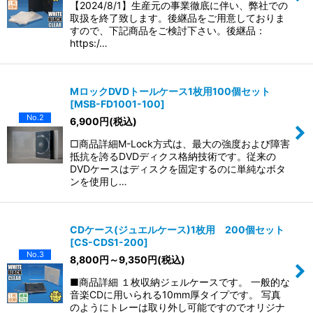
【2024/8/1】生産元の事業徹底に伴い、弊社での
取扱を終了致します。後継品をご用意しておりま
すので、下記商品をご検討下さい。後継品：
https:/…
MロックDVDトールケース1枚用100個セット
[
MSB-FD1001-100
]
No.2
6,900
円
(税込)
□商品詳細M-Lock方式は、最大の強度および障害
抵抗を誇るDVDディクス格納技術です。従来の
DVDケースはディスクを固定するのに単純なボタ
ンを使用し…
CDケース(ジュエルケース)1枚用 200個セット
[
CS-CDS1-200
]
No.3
8,800
円
～9,350
円
(税込)
■商品詳細 １枚収納ジェルケースです。 一般的な
音楽CDに用いられる10mm厚タイプです。 写真
のようにトレーは取り外し可能ですのでオリジナ