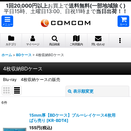
1回20,000円以上
お買上で
送料無料(一部地域除く)
平日15時、土曜日13:00、日祝11時まで
当日出荷！！
メニュー
カート
カテゴリ
マイページ
商品検索
ご利用案内
問い合わせ
ホーム
>
BDケース
>
4枚収納BDケース
4枚収納BDケース
Blu-ray 4枚収納ケースの販売
表示順変更
閉じる
6
件
表示数
:
15mm厚【BDケース】ブルーレイケース4枚用
ばら売り
[
KR-BDT4
]
並び順
:
155
円
(税込)