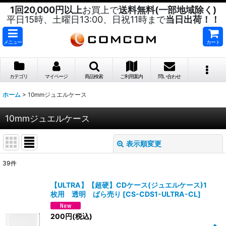
1回20,000円以上
お買上で
送料無料(一部地域除く)
平日15時、土曜日13:00、日祝11時まで
当日出荷！！
メニュー
カート
カテゴリ
マイページ
商品検索
ご利用案内
問い合わせ
ホーム
>
10mmジュエルケース
10mmジュエルケース
表示順変更
閉じる
39
件
表示数
:
【ULTRA】【超硬】CDケース(ジュエルケース)1
枚用 透明 ばら売り
[
CS-CDS1-ULTRA-CL
]
並び順
:
200
円
(税込)