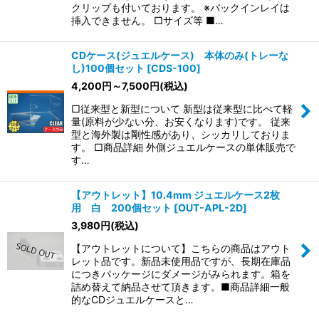
クリップも付いております。 ※バックインレイは
挿入できません。 □サイズ等 ■…
CDケース(ジュエルケース) 本体のみ(トレーな
し)100個セット
[
CDS-100
]
4,200
円
～7,500
円
(税込)
□従来型と新型について 新型は従来型に比べて軽
量(原料が少ない分、お安くなります)です。 従来
型と海外製は剛性感があり、シッカリしておりま
す。 □商品詳細 外側ジュエルケースの単体販売で
す…
【アウトレット】10.4mm ジュエルケース2枚
用 白 200個セット
[
OUT-APL-2D
]
3,980
円
(税込)
【アウトレットについて】こちらの商品はアウト
レット品です。新品未使用品ですが、長期在庫品
につきパッケージにダメージがみられます。箱を
詰め替えて納品させて頂きます。■商品詳細一般
的なCDジュエルケースと…