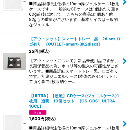
絞り込む
■商品詳細特注仕様の10mm厚ジェルケース1枚用
ケースです。 一般的なCDケースは1個あたり重さ
60g前後に対して、 こちらの商品は1個あた約
92gもの重量がございます。基本サイズは一般的
なジュエル…
【アウトレット】スマートトレー 黒 2discs ロ
ゴ有り
[
OUTLET-smart-BK2discs
]
25
円
(税込)
【アウトレットについて】新品未使用品ですが、
長期保管品の為、ホコリ等の混入の可能性がござ
います。■商品詳細スマートトレー黒、ロゴ有り
です。別途ジュエルケース(本体のみ)にセットし
て頂く事で2枚収納ケー…
【ULTRA】【超硬】CDケース(ジュエルケース)1
枚用 透明 10個セット
[
CS-CDS1-ULTRA-
10CL
]
1,600
円
(税込)
■商品詳細特注仕様の10mm厚ジェルケース1枚用