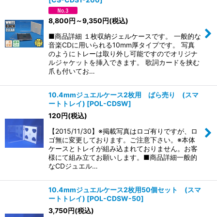
8,800
円
～9,350
円
(税込)
■商品詳細 １枚収納ジェルケースです。 一般的な
音楽CDに用いられる10mm厚タイプです。 写真
のようにトレーは取り外し可能ですのでオリジナ
ルジャケットを挿入できます。 歌詞カードを挟む
爪も付いてお…
10.4mmジュエルケース2枚用 ばら売り (スマ
ートトレイ)
[
POL-CDSW
]
120
円
(税込)
【2015/11/30】※掲載写真はロゴ有りですが、ロ
ゴ無に変更しております。ご注意下さい。※本体
ケースとトレイが組み込まれておりません。お客
様にて組み立てお願いします。■商品詳細一般的
なCDジュエル…
10.4mmジュエルケース2枚用50個セット (スマ
ートトレイ)
[
POL-CDSW-50
]
3,750
円
(税込)