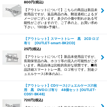
800
円
(税込)
【アウトレットについて】こちらの商品は新品未
使用品ですが、返品商品の為、郵送過程によるダ
メージがございます。多少の小傷や割れがある可
能性がございますので、ご了承の上、お買い求め
下さい。190個+予備1…
【アウトレット】スマートトレー 黒 2CD ロゴ
有り
[
OUTLET-smart-BK2CD
]
25
円
(税込)
【アウトレットについて】新品未使用品ですが、
長期保管品の為、ホコリ等の混入の可能性がござ
います。商品自体は比較的良好な状態です。■商
品詳細スマートトレー黒、ロゴ有りです。別途ジ
ュエルケース(本体のみ)…
【アウトレット】CDケース(ジュエルケース)1枚
用 黒 DVDロゴ有り 48個セット
[
OUTLET-
CDS1-BK48
]
720
円
(税込)