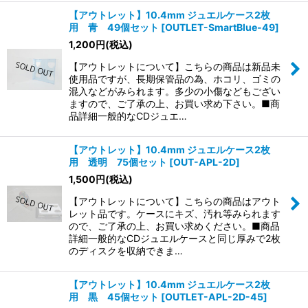
【アウトレット】10.4mm ジュエルケース2枚
用 青 49個セット
[
OUTLET-SmartBlue-49
]
1,200
円
(税込)
【アウトレットについて】こちらの商品は新品未
使用品ですが、長期保管品の為、ホコリ、ゴミの
混入などがみられます。多少の小傷などもござい
ますので、ご了承の上、お買い求め下さい。■商
品詳細一般的なCDジュエ…
【アウトレット】10.4mm ジュエルケース2枚
用 透明 75個セット
[
OUT-APL-2D
]
1,500
円
(税込)
【アウトレットについて】こちらの商品はアウト
レット品です。ケースにキズ、汚れ等みられます
ので、ご了承の上、お買い求めください。■商品
詳細一般的なCDジュエルケースと同じ厚みで2枚
のディスクを収納できま…
【アウトレット】10.4mm ジュエルケース2枚
用 黒 45個セット
[
OUTLET-APL-2D-45
]