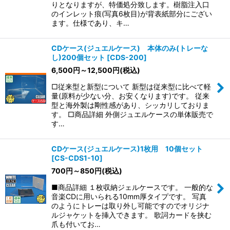
りとなりますが、特価処分致します。樹脂注入口
のインレット痕(写真6枚目)が背表紙部分にござい
ます。仕様であり、キ…
CDケース(ジュエルケース) 本体のみ(トレーな
し)200個セット
[
CDS-200
]
6,500
円
～12,500
円
(税込)
□従来型と新型について 新型は従来型に比べて軽
量(原料が少ない分、お安くなります)です。 従来
型と海外製は剛性感があり、シッカリしておりま
す。 □商品詳細 外側ジュエルケースの単体販売で
す…
CDケース(ジュエルケース)1枚用 10個セット
[
CS-CDS1-10
]
700
円
～850
円
(税込)
■商品詳細 １枚収納ジェルケースです。 一般的な
音楽CDに用いられる10mm厚タイプです。 写真
のようにトレーは取り外し可能ですのでオリジナ
ルジャケットを挿入できます。 歌詞カードを挟む
爪も付いてお…