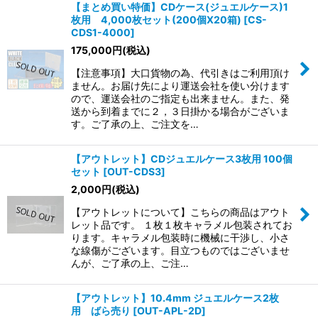
【まとめ買い特価】CDケース(ジュエルケース)1
枚用 4,000枚セット(200個X20箱)
[
CS-
CDS1-4000
]
175,000
円
(税込)
【注意事項】大口貨物の為、代引きはご利用頂け
ません。お届け先により運送会社を使い分けます
ので、運送会社のご指定も出来ません。また、発
送から到着までに２，３日掛かる場合がございま
す。ご了承の上、ご注文を…
【アウトレット】CDジュエルケース3枚用 100個
セット
[
OUT-CDS3
]
2,000
円
(税込)
【アウトレットについて】こちらの商品はアウト
レット品です。 １枚１枚キャラメル包装されてお
ります。キャラメル包装時に機械に干渉し、小さ
な線傷がございます。目立つものではございませ
んが、ご了承の上、ご注…
【アウトレット】10.4mm ジュエルケース2枚
用 ばら売り
[
OUT-APL-2D
]