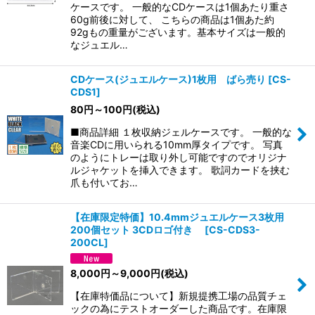
ケースです。 一般的なCDケースは1個あたり重さ
60g前後に対して、 こちらの商品は1個あた約
92gもの重量がございます。基本サイズは一般的
なジュエル…
CDケース(ジュエルケース)1枚用 ばら売り
[
CS-
CDS1
]
80
円
～100
円
(税込)
■商品詳細 １枚収納ジェルケースです。 一般的な
音楽CDに用いられる10mm厚タイプです。 写真
のようにトレーは取り外し可能ですのでオリジナ
ルジャケットを挿入できます。 歌詞カードを挟む
爪も付いてお…
【在庫限定特価】10.4mmジュエルケース3枚用
200個セット 3CDロゴ付き
[
CS-CDS3-
200CL
]
8,000
円
～9,000
円
(税込)
【在庫特価品について】新規提携工場の品質チェ
ックの為にテストオーダーした商品です。在庫限