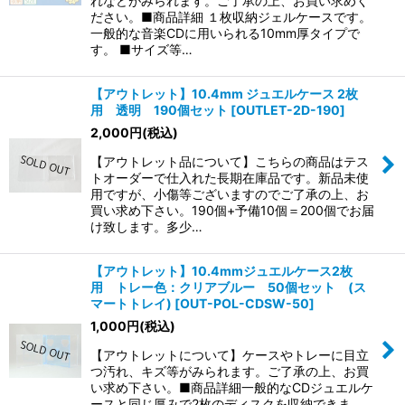
れなどがみられます。ご了承の上、お買い求めく
ださい。■商品詳細 １枚収納ジェルケースです。
一般的な音楽CDに用いられる10mm厚タイプで
す。 ■サイズ等…
【アウトレット】10.4mm ジュエルケース 2枚
用 透明 190個セット
[
OUTLET-2D-190
]
2,000
円
(税込)
【アウトレット品について】こちらの商品はテス
トオーダーで仕入れた長期在庫品です。新品未使
用ですが、小傷等ございますのでご了承の上、お
買い求め下さい。190個+予備10個＝200個でお届
け致します。多少…
【アウトレット】10.4mmジュエルケース2枚
用 トレー色：クリアブルー 50個セット (ス
マートトレイ)
[
OUT-POL-CDSW-50
]
1,000
円
(税込)
【アウトレットについて】ケースやトレーに目立
つ汚れ、キズ等がみられます。ご了承の上、お買
い求め下さい。■商品詳細一般的なCDジュエルケ
ースと同じ厚みで2枚のディスクを収納できま