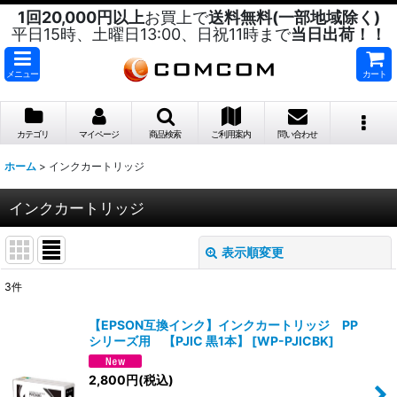
1回20,000円以上
お買上で
送料無料(一部地域除く)
平日15時、土曜日13:00、日祝11時まで
当日出荷！！
メニュー
カート
カテゴリ
マイページ
商品検索
ご利用案内
問い合わせ
ホーム
>
インクカートリッジ
インクカートリッジ
表示順変更
閉じる
3
件
サブカテゴリ
:
【EPSON互換インク】インクカートリッジ PP
シリーズ用 【PJIC 黒1本】
[
WP-PJICBK
]
表示数
:
2,800
円
(税込)