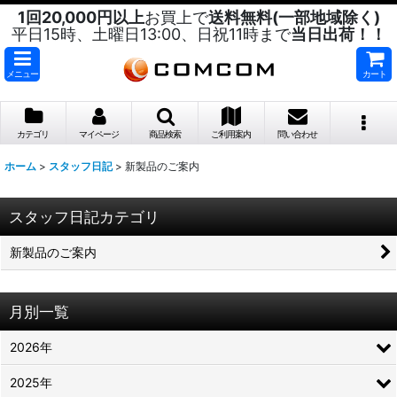
1回20,000円以上
お買上で
送料無料(一部地域除く)
平日15時、土曜日13:00、日祝11時まで
当日出荷！！
メニュー
カート
カテゴリ
マイページ
商品検索
ご利用案内
問い合わせ
ホーム
>
スタッフ日記
>
新製品のご案内
スタッフ日記カテゴリ
新製品のご案内
月別一覧
2026年
2025年