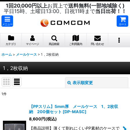
1回20,000円以上
お買上で
送料無料(一部地域除く)
平日15時、土曜日13:00、日祝11時まで
当日出荷！！
メニュー
カート
カテゴリ
マイページ
商品検索
ご利用案内
問い合わせ
ホーム
>
メールケース
>
1，2枚収納
1，2枚収納
表示順変更
閉じる
1
件
表示数
:
【PPスリム】5mm厚 メールケース 1、2枚収
納 200個セット
[
DP-MASC
]
並び順
:
8,600
円
(税込)
【商品説明】薄くて割れにくいPP素材のケースで