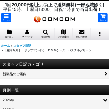
1回20,000円以上
お買上で
送料無料(一部地域除く)
平日15時、土曜日13:00、日祝11時まで
当日出荷！！
メニュー
カート
カテゴリ
マイページ
商品検索
ご利用案内
問い合わせ
ホーム
>
スタッフ日記
>
【在庫限り】 ポップマンボウ ＤＶＤケース パステルグリーン
スタッフ日記カテゴリ
新製品のご案内
月別一覧
2026年