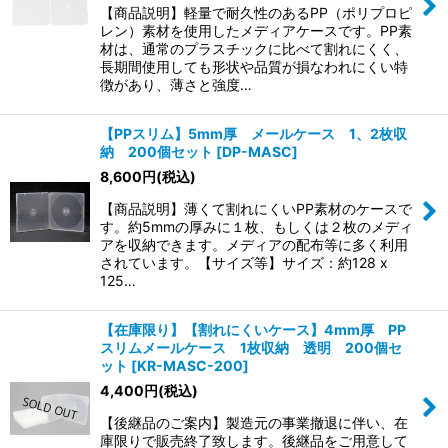
並び順
:
【商品説明】軽量で耐久性のあるPP（ポリプロピ
レン）素材を使用したメディアケースです。PP素
材は、通常のプラスチックに比べて割れにくく、
絞り込む
長期間使用しても形状や品質が損なわれにくい特
徴があり、薄さと強度…
【PPスリム】5mm厚 メールケース 1、2枚収
納 200個セット
[
DP-MASC
]
8,600
円
(税込)
【商品説明】薄くて割れにくいPP素材のケースで
す。約5mmの厚みに１枚、もしくは２枚のメディ
アを収納できます。メディアの配布等に多く利用
されています。【サイズ等】サイズ：約128 x
125…
【在庫限り】【割れにくいケース】4mm厚 PP
スリムメールケース 1枚収納 透明 200個セ
ット
[
KR-MASC-200
]
4,400
円
(税込)
【後継品のご案内】製造元の事業撤退に伴い、在
庫限りで販売終了致します。後継品をご用意して