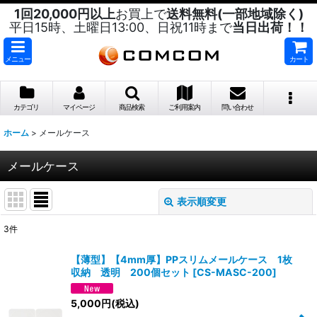
1回20,000円以上
お買上で
送料無料(一部地域除く)
平日15時、土曜日13:00、日祝11時まで
当日出荷！！
メニュー
カート
カテゴリ
マイページ
商品検索
ご利用案内
問い合わせ
ホーム
>
メールケース
メールケース
表示順変更
閉じる
3
件
サブカテゴリ
:
【薄型】【4mm厚】PPスリムメールケース 1枚
収納 透明 200個セット
[
CS-MASC-200
]
表示数
:
5,000
円
(税込)