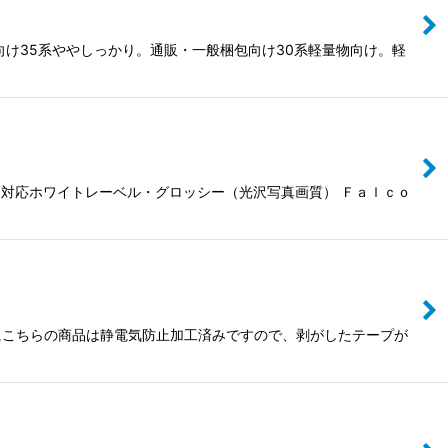
け35系ややしっかり。通販・一般梱包向け30系軽量物向け。軽
ェット対応ホワイトレーベル・グロッシー（光沢写真画質） Ｆａｌｃｏ
更にこちらの商品は静電気防止加工済みですので、剥がしたテープが