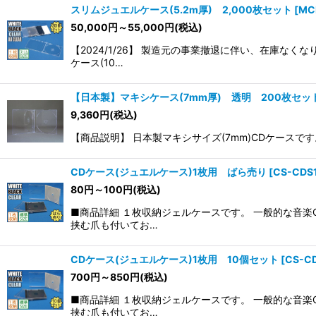
スリムジュエルケース(5.2m厚) 2,000枚セット
[
MC
50,000
円
～55,000
円
(税込)
【2024/1/26】 製造元の事業撤退に伴い、在庫な
ケース(10…
【日本製】マキシケース(7mm厚) 透明 200枚セッ
9,360
円
(税込)
【商品説明】 日本製マキシサイズ(7mm)CDケースです
CDケース(ジュエルケース)1枚用 ばら売り
[
CS-CDS
80
円
～100
円
(税込)
■商品詳細 １枚収納ジェルケースです。 一般的な音楽
挟む爪も付いてお…
CDケース(ジュエルケース)1枚用 10個セット
[
CS-CD
700
円
～850
円
(税込)
■商品詳細 １枚収納ジェルケースです。 一般的な音楽
挟む爪も付いてお…