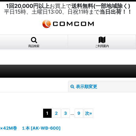
1回20,000円以上
お買上で
送料無料(一部地域除く)
平日15時、土曜日13:00、日祝11時まで
当日出荷！！
商品検索
ご利用案内
表示順変更
1
2
3
...
9
次
»
m×42M巻 １本
[
AK-WB-600
]