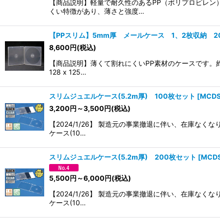
【商品説明】軽量で耐久性のあるPP（ポリプロピレン
くい特徴があり、薄さと強度…
【PPスリム】5mm厚 メールケース 1、2枚収納 2
8,600
円
(税込)
【商品説明】薄くて割れにくいPP素材のケースです。
128 x 125…
スリムジュエルケース(5.2m厚) 100枚セット
[
MCDS
3,200
円
～3,500
円
(税込)
【2024/1/26】 製造元の事業撤退に伴い、在庫な
ケース(10…
スリムジュエルケース(5.2m厚) 200枚セット
[
MCD
5,500
円
～6,000
円
(税込)
【2024/1/26】 製造元の事業撤退に伴い、在庫な
ケース(10…