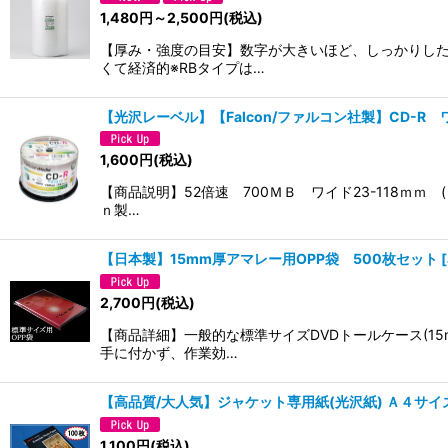
1,480
円
～2,500
円
(税込)
【厚み・強度の目安】数字が大きいほど、しっかりした
くて経済的※RBタイプは…
【光沢レーベル】【Falcon/ファルコン社製】CD-R
1,600
円
(税込)
【商品説明】52倍速 700ＭＢ ワイド23-118ｍ
ｎ製…
【日本製】15mm厚アマレー用OPP袋 500枚セット
[
2,700
円
(税込)
【商品詳細】一般的な標準サイズDVDトールケース(1
手に付かず、作業効…
【高品質/大人気】ジャケット専用紙(光沢紙) Ａ４サイズ
1,100
円
(税込)