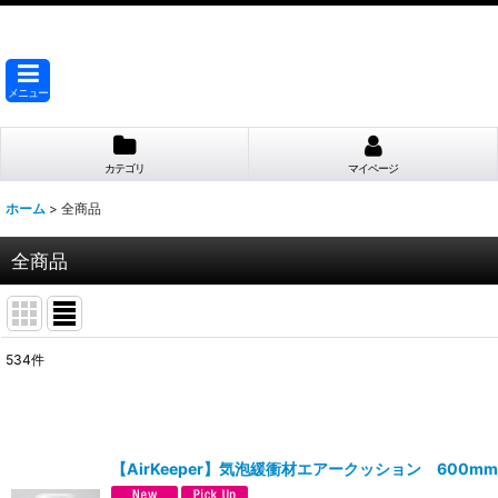
メニュー
カテゴリ
マイページ
ホーム
>
全商品
全商品
534
件
表示数
:
並び順
:
【AirKeeper】気泡緩衝材エアークッション 600m