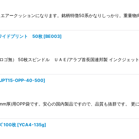
絞り込む
エアークッションになります。銘柄特徴50系かなりしっかり。重量物向
 ワイドプリント 50枚
[
BE003
]
ｍ (ロゴ無） 50枚スピンドル ＵＡＥ/アラブ首長国連邦製 インクジ
JPT15-OPP-40-500
]
5mm厚)用OPP袋です。安心の国内製品ですので、品質も抜群です。 
 100枚
[
YCA4-135g
]