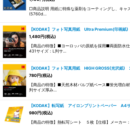
□商品説明 用紙に特殊な薬剤をコーティングし、キャ
(5760d…
【KODAK】フォト写真用紙 Ultra Premium(印画紙)
1,480
円
(税込)
【商品の特徴】■ヨーロッパの原紙を採用■両面防水仕様
431サイズ：L判サ…
【KODAK】フォト写真用紙 HIGH GROSS(光沢紙) 
780
円
(税込)
【商品の特徴】■天然木材パルプ紙ベース■蛍光増白材未使
判サイズ厚み…
【KODAK】転写紙 アイロンプリントペーパー A4サ
980
円
(税込)
【商品の特徴】熱転写シート ５枚【仕様】メーカー：K