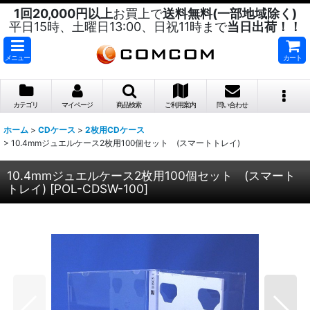
1回20,000円以上
お買上で
送料無料(一部地域除く)
平日15時、土曜日13:00、日祝11時まで
当日出荷！！
メニュー
カート
カテゴリ
マイページ
商品検索
ご利用案内
問い合わせ
ホーム
>
CDケース
>
2枚用CDケース
>
10.4mmジュエルケース2枚用100個セット (スマートトレイ)
10.4mmジュエルケース2枚用100個セット (スマート
トレイ)
[
POL-CDSW-100
]