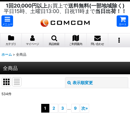
1回20,000円以上
お買上で
送料無料(一部地域除く)
平日15時、土曜日13:00、日祝11時まで
当日出荷！！
メニュー
カート
カテゴリ
マイページ
商品検索
ご利用案内
問い合わせ
ホーム
>
全商品
全商品
表示順変更
閉じる
534
件
表示数
:
1
2
3
...
9
次
»
並び順
: