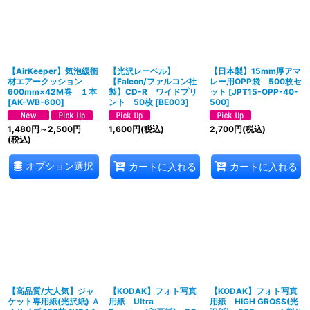
絞り込む
【AirKeeper】気泡緩衝
【光沢レーベル】
【日本製】15mm厚アマ
材エアークッション
【Falcon/ファルコン社
レー用OPP袋 500枚セ
600mm×42M巻 １本
製】CD-R ワイドプリ
ット
[
JPT15-OPP-40-
[
AK-WB-600
]
ント 50枚
[
BE003
]
500
]
1,480
円
～2,500
円
1,600
円
(税込)
2,700
円
(税込)
(税込)
オプション選択
カートに入れる
カートに入れる
【高品質/大人気】ジャ
【KODAK】フォト写真
【KODAK】フォト写真
ケット専用紙(光沢紙) Ａ
用紙 Ultra
用紙 HIGH GROSS(光