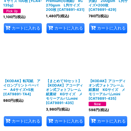
４サイズ 100枚
[
YCA4-
Premium(印画紙) RC
沢紙) 200gsm L判サ
135g
]
270gsm L判サイズ
イズ×200枚
200枚
[
CAT9891-431
]
[
CAT9891-429
]
1,480
円
(税込)
780
円
(税込)
1,100
円
(税込)
カートに入れる
カートに入れる
カートに入れる
【KODAK】転写紙 ア
【まとめて10セット】
【KODAK】アコーディ
イロンプリントペーパ
【KODAK】アコーディ
オン式フォトフレーム
ー A4サイズ×5枚
オン式フォトフレーム
紙素材 KGサイズ メ
[
CAT9891-TA4
]
紙素材 KGサイズ メ
モリーアルバムmini
モリーアルバムmini
[
CAT9891-435
]
980
円
(税込)
[
CAT9891-435
]
3,980
円
(税込)
598
円
(税込)
カートに入れる
カートに入れる
カートに入れる