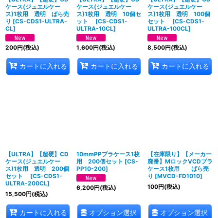
ケース(ジュエルケー
ケース(ジュエルケー
ケース(ジュエルケー
ス)1枚用 透明 ばら売
ス)1枚用 透明 10個セ
ス)1枚用 透明 100個
り
[
CS-CDS1-ULTRA-
ット
[
CS-CDS1-
セット
[
CS-CDS1-
CL
]
ULTRA-10CL
]
ULTRA-100CL
]
200
円
(税込)
1,600
円
(税込)
8,500
円
(税込)
カートに入れる
カートに入れる
カートに入れる
【ULTRA】【超硬】CD
10mmPPプラケース1枚
【在庫限り】【メーカー
ケース(ジュエルケー
用 200個セット
[
CS-
廃番】MロックVCDプラ
ス)1枚用 透明 200個
PP10-200
]
ケース1枚用 ばら売
セット
[
CS-CDS1-
り
[
MVCD-FD1010
]
ULTRA-200CL
]
100
円
(税込)
6,200
円
(税込)
15,500
円
(税込)
オプション選択
オプション選択
カートに入れる