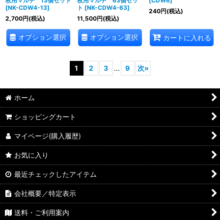
枚用マルチ 13個セット
枚用マルチ 63個セッ
[
CDW6
]
[
NK-CDW4-13
]
ト
[
NK-CDW4-63
]
240
円
(税込)
2,700
円
(税込)
11,500
円
(税込)
オプション選択
オプション選択
カートに入れる
1
2
3
...
9
次
»
ホーム
ショッピングカート
マイページ(購入履歴)
お気に入り
最近チェックしたアイテム
会社概要／特定表示
送料・ご利用案内