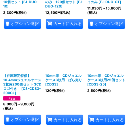
10個セット
[
FJ-DUO-
のみ 120個セット
[
FJ-
イのみ
[
FJ-DUO-CT
]
10
]
DUO-120
]
11,930
円
～15,600
円
2,300
円
(税込)
12,500
円
(税込)
(税込)
オプション選択
オプション選択
カートに入れる
【在庫限定特価】
10mm厚 CDジュエル
10mm厚 CDジュエル
10.4mmジュエルケース
ケース3枚用 ばら売り
ケース3枚用25個セット
3枚用200個セット 3CD
[
CDS3
]
[
CDS3-25
]
ロゴ付き
[
CS-CDS3-
120
円
(税込)
2,500
円
(税込)
200CL
]
8,000
円
～9,000
円
(税込)
オプション選択
カートに入れる
カートに入れる