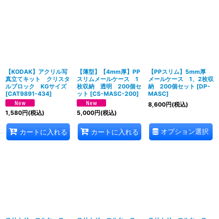
【KODAK】アクリル写
【薄型】【4mm厚】PP
【PPスリム】5mm厚
真立てキット クリスタ
スリムメールケース 1
メールケース 1、2枚収
ルブロック KGサイズ
枚収納 透明 200個セ
納 200個セット
[
DP-
[
CAT9891-434
]
ット
[
CS-MASC-200
]
MASC
]
8,600
円
(税込)
1,580
円
(税込)
5,000
円
(税込)
オプション選択
カートに入れる
カートに入れる