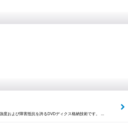
大の強度および障害抵抗を誇るDVDディクス格納技術です。 …