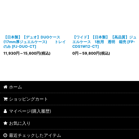
【日本製】【デュオ】DUOケース
【ワイド】【日本製】 【高品質】ジュ
(17mm厚ジュエルケース) トレイ
エルケース 1枚用 透明 箱売
[
FP-
のみ
[
FJ-DUO-CT
]
CDS1W12-CT
]
11,930
円
～15,600
円
(税込)
0
円
～59,800
円
(税込)
ホーム
ショッピングカート
マイページ(購入履歴)
お気に入り
最近チェックしたアイテム