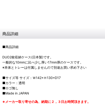
商品詳細
■商品詳細
DUO2枚収納ケース(日本製)です。
一般的な10mmに比べ少し厚い17mm厚のケースです。
※本体とトレーは付属しませんので別途お買い求め下さい
■サイズ等 サイズ：Ｗ142×Ｈ130×D17
■カラー：透明
■ロゴ無し
■Made in JAPAN
※メーカー取り寄せの為、納期に２，３日お時間頂きます。