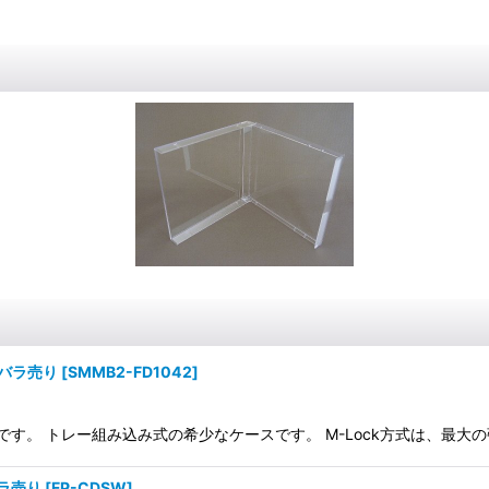
バラ売り
[
SMMB2-FD1042
]
枚用です。 トレー組み込み式の希少なケースです。 M-Lock方式は、最
ラ売り
[
FP-CDSW
]