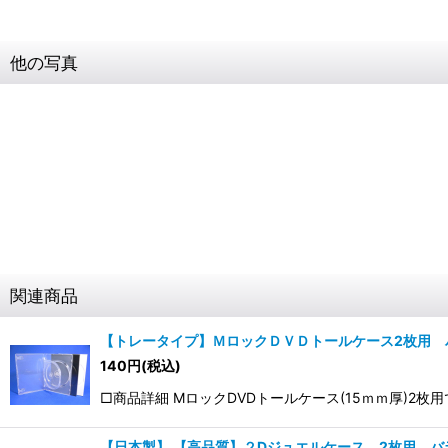
他の写真
関連商品
【トレータイプ】ＭロックＤＶＤトールケース2枚用 
140
円
(税込)
□商品詳細 MロックDVDトールケース(15ｍｍ厚)2
【日本製】 【高品質】２Dジュエルケース 2枚用 バ