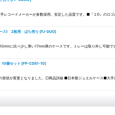
大手レコードメーカーが多数採用。安定した品質です。■『２D』のロゴ
ース) 2枚用 ばら売り
[
FJ-DUO
]
的な10mmに比べ少し厚い17mm厚のケースです。トレーは取り外し可
 10個セット
[
FP-CDS1-10
]
トレーの形状が変更となりました。□商品詳細 ■日本製ジュエルケース■