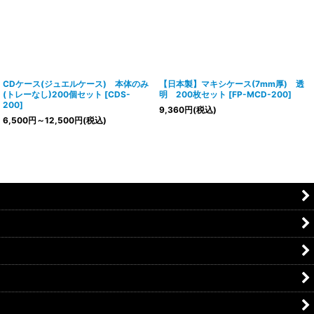
CDケース(ジュエルケース) 本体のみ
【日本製】マキシケース(7mm厚) 透
(トレーなし)200個セット
[
CDS-
明 200枚セット
[
FP-MCD-200
]
200
]
9,360
円
(税込)
6,500
円
～12,500
円
(税込)