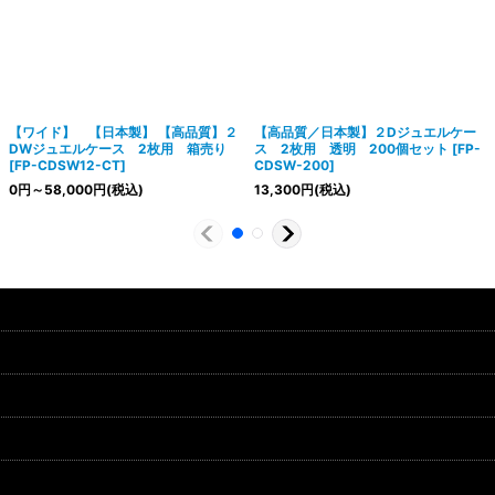
【ワイド】 【日本製】 【高品質】２
【高品質／日本製】２Dジュエルケー
DWジュエルケース 2枚用 箱売り
ス 2枚用 透明 200個セット
[
FP-
[
FP-CDSW12-CT
]
CDSW-200
]
0
円
～58,000
円
(税込)
13,300
円
(税込)