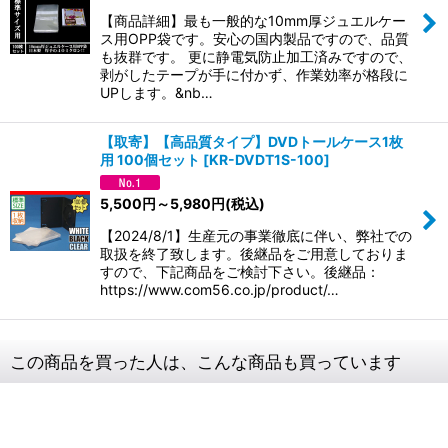
【商品詳細】最も一般的な10mm厚ジュエルケー
ス用OPP袋です。安心の国内製品ですので、品質
も抜群です。 更に静電気防止加工済みですので、
剥がしたテープが手に付かず、作業効率が格段に
UPします。&nb…
【取寄】【高品質タイプ】DVDトールケース1枚
用 100個セット
[
KR-DVDT1S-100
]
5,500
円
～5,980
円
(税込)
【2024/8/1】生産元の事業徹底に伴い、弊社での
取扱を終了致します。後継品をご用意しておりま
すので、下記商品をご検討下さい。後継品：
https://www.com56.co.jp/product/…
この商品を買った人は、こんな商品も買っています