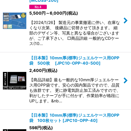
[
MCDSS-200
]
5,500
円
～6,000
円
(税込)
【2024/1/26】 製造元の事業撤退に伴い、在庫な
くなり次第、 後継品に切替させて頂きます。 細
部のデザイン等、写真と異なる場合がございます
が、ご了承下さい。 □商品詳細 一般的なCDケー
ス(10…
【日本製】10mm厚(標準)ジュエルケース用OPP
袋 500枚
[
JPC10-OPP-40-500
]
2,400
円
(税込)
【商品詳細】最も一般的な10mm厚ジュエルケー
ス用OPP袋です。安心の国内製品ですので、品質
も抜群です。 更に静電気防止加工済みですので、
剥がしたテープが手に付かず、作業効率が格段に
UPします。&nb…
【日本製】10mm厚(標準)ジュエルケース用OPP
袋 100枚セット
[
JPC10-OPP-40
]
598
円
(税込)