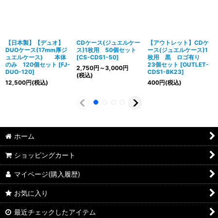
【日本製】【デュオ】
CDケース(ジュエルケー
【アウトレット】CDケ
DUOケース(17mm厚ジ
ス)1枚用 50個セット
ース(ジュエルケース)1
ュエルケース) 本体
[
CS-CDS1-50
]
枚用 黒 ロゴ有り
のみ 120個セット
[
FJ-
23個セット
[
OUTLET-
2,750
円
～3,000
円
DUO-120
]
CDS1-BK23
]
(税込)
12,500
円
(税込)
400
円
(税込)
ホーム
ショッピングカート
マイページ(購入履歴)
お気に入り
最近チェックしたアイテム