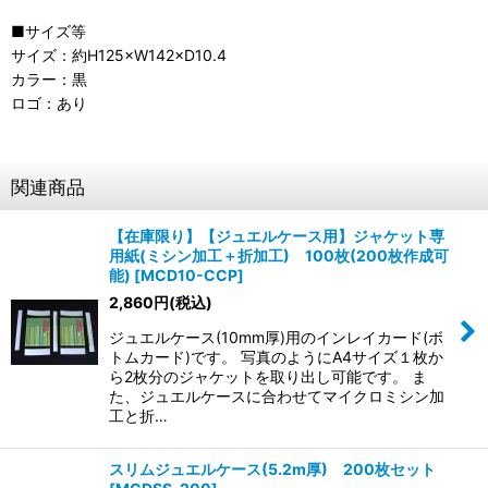
■サイズ等
サイズ：約H125×W142×D10.4
カラー：黒
ロゴ：あり
関連商品
【在庫限り】【ジュエルケース用】ジャケット専
用紙(ミシン加工＋折加工) 100枚(200枚作成可
能)
[
MCD10-CCP
]
2,860
円
(税込)
ジュエルケース(10mm厚)用のインレイカード(ボ
トムカード)です。 写真のようにA4サイズ１枚か
ら2枚分のジャケットを取り出し可能です。 ま
た、ジュエルケースに合わせてマイクロミシン加
工と折…
スリムジュエルケース(5.2m厚) 200枚セット