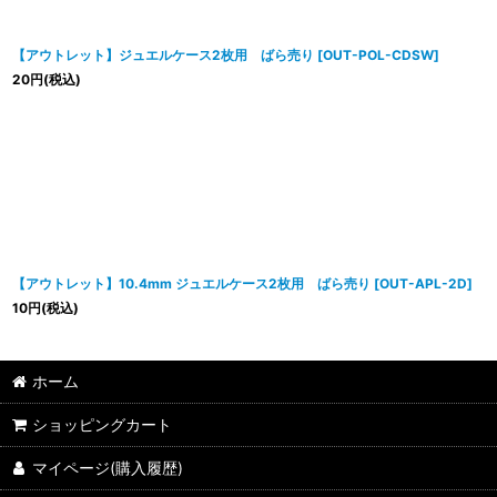
【アウトレット】ジュエルケース2枚用 ばら売り
[
OUT-POL-CDSW
]
20
円
(税込)
【アウトレット】10.4mm ジュエルケース2枚用 ばら売り
[
OUT-APL-2D
]
10
円
(税込)
ホーム
ショッピングカート
マイページ(購入履歴)