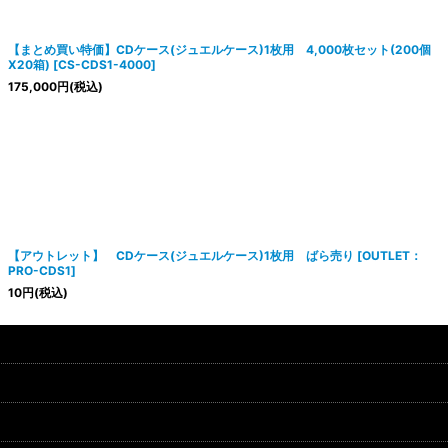
【まとめ買い特価】CDケース(ジュエルケース)1枚用 4,000枚セット(200個
X20箱)
[
CS-CDS1-4000
]
175,000
円
(税込)
【アウトレット】 CDケース(ジュエルケース)1枚用 ばら売り
[
OUTLET：
PRO-CDS1
]
10
円
(税込)