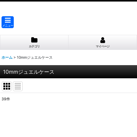
メニュー
カテゴリ
マイページ
ホーム
>
10mmジュエルケース
10mmジュエルケース
39
件
表示数
:
並び順
: