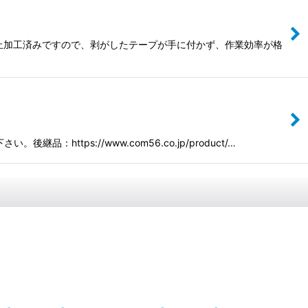
防止加工済みですので、剥がしたテープが手に付かず、作業効率が格
tps://www.com56.co.jp/product/…