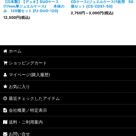
【日本製】【デュオ】DUOケース
CDケース(ジュエルケース)1枚用 50
(17mm厚ジュエルケース) 本体の
個セット
[
CS-CDS1-50
]
み 120個セット
[
FJ-DUO-120
]
2,750
円
～3,000
円
(税込)
12,500
円
(税込)
ホーム
ショッピングカート
マイページ(購入履歴)
お気に入り
最近チェックしたアイテム
会社概要／特定表示
送料・ご利用案内
お問い合せ