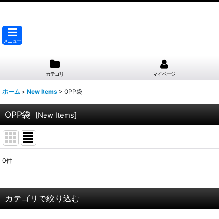
メニュー
カテゴリ
マイページ
ホーム
>
New Items
>
OPP袋
OPP袋
[
New Items
]
0
件
サブカテゴリ
:
表示数
:
カテゴリで絞り込む