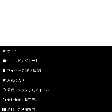
並び順
:
OPP袋 (全商品)
CDケース用
DVDトールケース用
BDケース用
ゲームソフト用
ホーム
ショッピングカート
マイページ(購入履歴)
お気に入り
最近チェックしたアイテム
会社概要／特定表示
送料・ご利用案内