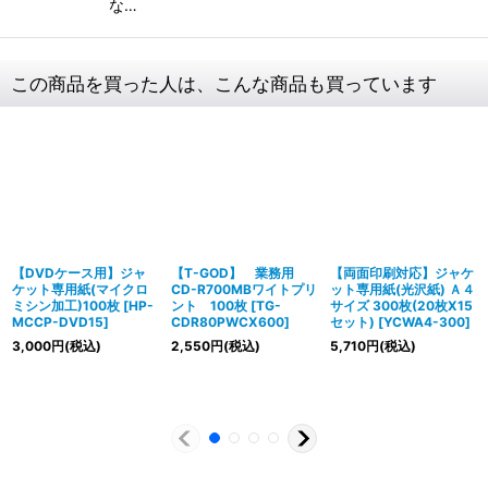
な…
この商品を買った人は、こんな商品も買っています
【DVDケース用】ジャ
【T-GOD】 業務用
【両面印刷対応】ジャケ
ケット専用紙(マイクロ
CD-R700MBワイトプリ
ット専用紙(光沢紙) Ａ４
ミシン加工)100枚
[
HP-
ント 100枚
[
TG-
サイズ 300枚(20枚X15
MCCP-DVD15
]
CDR80PWCX600
]
セット)
[
YCWA4-300
]
3,000
円
(税込)
2,550
円
(税込)
5,710
円
(税込)