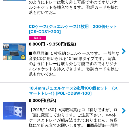
のようにトレーは取り外し可能ですのでオリジナ
ルジャケットを挿入できます。 歌詞カードを挟む
爪も付いてお…
CDケース(ジュエルケース)1枚用 200個セット
[
CS-CDS1-200
]
8,800
円
～9,350
円
(税込)
■商品詳細 １枚収納ジェルケースです。 一般的な
音楽CDに用いられる10mm厚タイプです。 写真
のようにトレーは取り外し可能ですのでオリジナ
ルジャケットを挿入できます。 歌詞カードを挟む
爪も付いてお…
10.4mmジュエルケース2枚用100個セット (ス
マートトレイ)
[
POL-CDSW-100
]
6,300
円
(税込)
【2015/11/30】※掲載写真はロゴ有りですが、ロ
ゴ無に変更しております。ご注意下さい。※本体
ケースとトレイが組み込まれておりません。お客
様にて組み立てお願いします。 ■商品詳細一般的