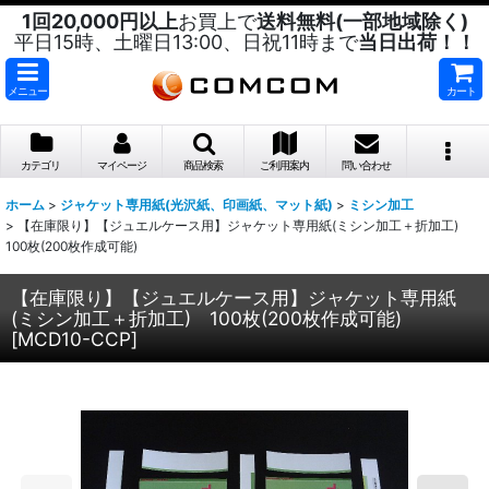
1回20,000円以上
お買上で
送料無料(一部地域除く)
平日15時、土曜日13:00、日祝11時まで
当日出荷！！
メニュー
カート
カテゴリ
マイページ
商品検索
ご利用案内
問い合わせ
ホーム
>
ジャケット専用紙(光沢紙、印画紙、マット紙)
>
ミシン加工
>
【在庫限り】【ジュエルケース用】ジャケット専用紙(ミシン加工＋折加工)
100枚(200枚作成可能)
【在庫限り】【ジュエルケース用】ジャケット専用紙
(ミシン加工＋折加工) 100枚(200枚作成可能)
[
MCD10-CCP
]