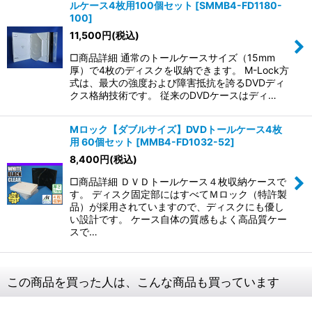
ルケース4枚用100個セット
[
SMMB4-FD1180-
100
]
11,500
円
(税込)
□商品詳細 通常のトールケースサイズ（15mm
厚）で4枚のディスクを収納できます。 M-Lock方
式は、最大の強度および障害抵抗を誇るDVDディ
クス格納技術です。 従来のDVDケースはディ…
Mロック【ダブルサイズ】DVDトールケース4枚
用 60個セット
[
MMB4-FD1032-52
]
8,400
円
(税込)
□商品詳細 ＤＶＤトールケース４枚収納ケースで
す。 ディスク固定部にはすべてＭロック（特許製
品）が採用されていますので、ディスクにも優し
い設計です。 ケース自体の質感もよく高品質ケー
スで…
この商品を買った人は、こんな商品も買っています