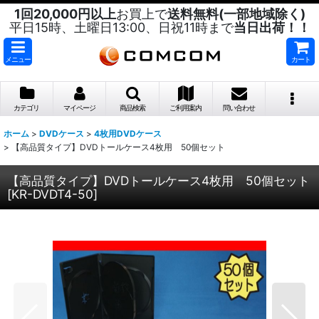
1回20,000円以上
お買上で
送料無料(一部地域除く)
平日15時、土曜日13:00、日祝11時まで
当日出荷！！
メニュー
カート
カテゴリ
マイページ
商品検索
ご利用案内
問い合わせ
ホーム
>
DVDケース
>
4枚用DVDケース
>
【高品質タイプ】DVDトールケース4枚用 50個セット
【高品質タイプ】DVDトールケース4枚用 50個セット
[
KR-DVDT4-50
]