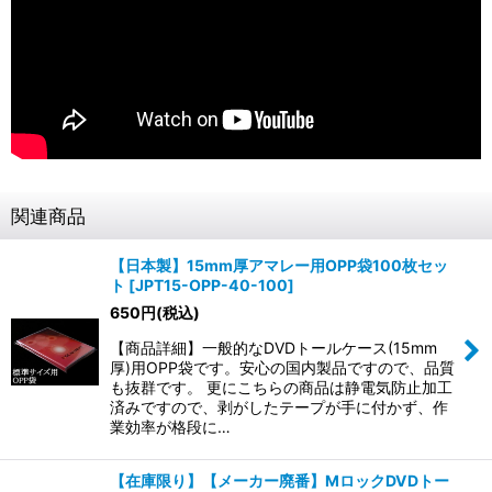
関連商品
【日本製】15mm厚アマレー用OPP袋100枚セッ
ト
[
JPT15-OPP-40-100
]
650
円
(税込)
【商品詳細】一般的なDVDトールケース(15mm
厚)用OPP袋です。安心の国内製品ですので、品質
も抜群です。 更にこちらの商品は静電気防止加工
済みですので、剥がしたテープが手に付かず、作
業効率が格段に…
【在庫限り】【メーカー廃番】MロックDVDトー