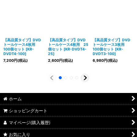
【高品質タイプ】DVD
【高品質タイプ】DVD
【高品質タイプ】DVD
トールケース4枚用
トールケース4枚用 25
トールケース3枚用
100個セット
[
KR-
個セット
[
KR-DVDT4-
100個セット
[
KR-
DVDT4-100
]
25
]
DVDT3-100
]
7,200
円
(税込)
2,600
円
(税込)
6,980
円
(税込)
ホーム
ショッピングカート
マイページ(購入履歴)
お気に入り