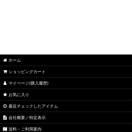
DVDケース (全商品)
1枚用(ジュエルケース)
1枚用(スリム)
1枚用DVDケース
2枚用DVDケース
ホーム
3枚用DVDケース
ショッピングカート
4枚用DVDケース
マイページ(購入履歴)
6枚用DVDケース
お気に入り
8枚用DVDケース
最近チェックしたアイテム
会社概要／特定表示
10枚用DVDケース(27mm厚)
送料・ご利用案内
10枚用DVDケース(35mm厚)