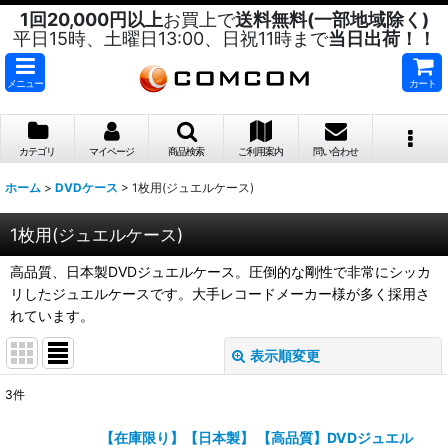
1回20,000円以上
お買上で
送料無料(一部地域除く)
平日15時、土曜日13:00、日祝11時まで
当日出荷！！
メニュー
カート
カテゴリ
マイページ
商品検索
ご利用案内
問い合わせ
ホーム
>
DVDケース
>
1枚用(ジュエルケース)
1枚用(ジュエルケース)
高品質、日本製DVDジュエルケース。圧倒的な剛性で非常にシッカ
リしたジュエルケースです。大手レコードメーカー様が多く採用さ
れています。
表示順変更
閉じる
3
件
表示数
:
【在庫限り】【日本製】 【高品質】DVDジュエル