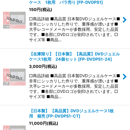
ケース 1枚用 バラ売り
[
FP-DVDPS1
]
並び順
:
150
円
(税込)
□商品詳細 ■高品質 日本製DVDジュエルケース■
絞り込む
非常にシッカリした作りで、重厚感が漂います■
大手レコードメーカーが多数採用。安定した品質
です。■各部にDVDロゴが刻印されています。□
サイズ等 ■商品…
【在庫限り】【日本製】 【高品質】DVDジュエル
ケース1枚用 24個セット
[
FP-DVDPS1-24
]
3,000
円
(税込)
□商品詳細 ■高品質 日本製DVDジュエルケース■
非常にシッカリした作りで、重厚感が漂います■
大手レコードメーカーが多数採用。安定した品質
です。■各部にDVDロゴが刻印されています。□
サイズ等 ■商品…
【日本製】 【高品質】DVDジュエルケース1枚
用 箱売
[
FP-DVDPS1-CT
]
11,000
円
(税込)