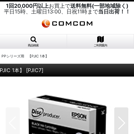
1回20,000円以上
お買上で
送料無料(一部地域除く)
平日15時、土曜日13:00、日祝11時まで
当日出荷！！
商品検索
ご利用案内
Pシリーズ用 【PJIC 1本】
IC 1本】
[
PJIC7
]