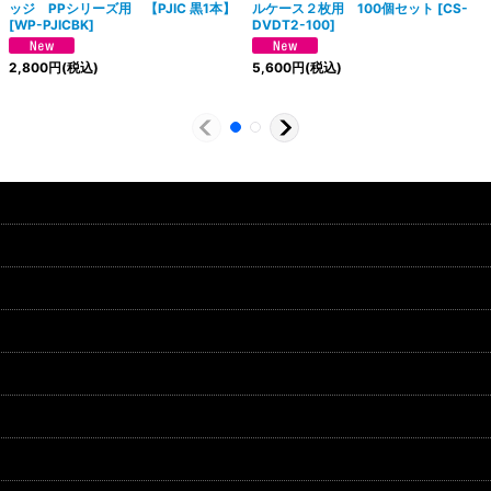
ッジ PPシリーズ用 【PJIC 黒1本】
ルケース２枚用 100個セット
[
CS-
[
WP-PJICBK
]
DVDT2-100
]
2,800
円
(税込)
5,600
円
(税込)