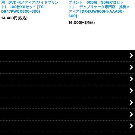
用 DVD-Rメディア(ワイドプリン
プリント 600枚（50枚X12セッ
ト) 100枚X6セット
[
TG-
ト） デュプリケータ専門店 推奨メ
DR47PWCX600-600
]
ディア
[
DR47JW600HI-AAA50-
600
]
14,400
円
(税込)
16,000
円
(税込)