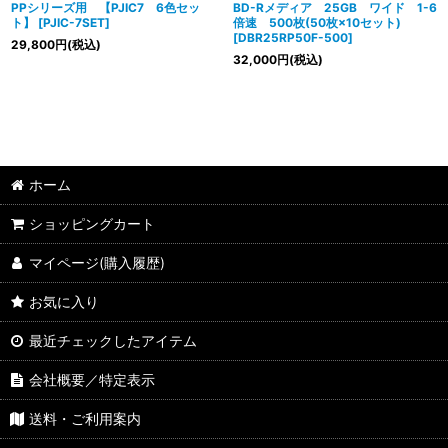
PPシリーズ用 【PJIC7 6色セッ
BD-Rメディア 25GB ワイド 1-6
ト】
[
PJIC-7SET
]
倍速 500枚(50枚×10セット)
[
DBR25RP50F-500
]
29,800
円
(税込)
32,000
円
(税込)
ホーム
ショッピングカート
マイページ(購入履歴)
お気に入り
最近チェックしたアイテム
会社概要／特定表示
送料・ご利用案内