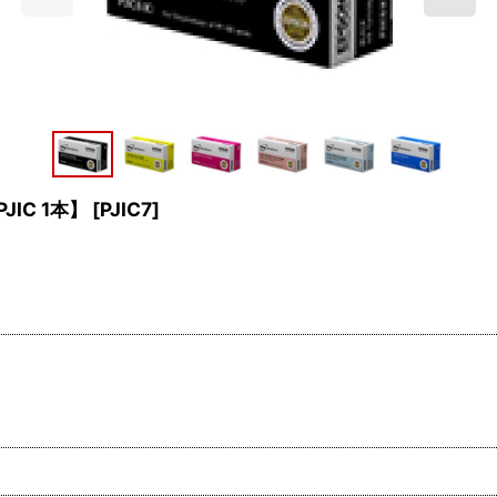
IC 1本】
[
PJIC7
]