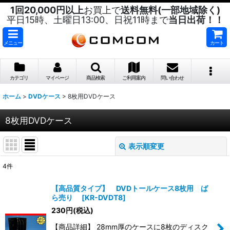
1回20,000円以上
お買上で
送料無料(一部地域除く)
平日15時、土曜日13:00、日祝11時まで
当日出荷！！
メニュー
カート
カテゴリ
マイページ
商品検索
ご利用案内
問い合わせ
ホーム
>
DVDケース
>
8枚用DVDケース
8枚用DVDケース
表示順変更
閉じる
4
件
表示数
:
【高品質タイプ】 DVDトールケース8枚用 ば
ら売り
[
KR-DVDT8
]
並び順
:
230
円
(税込)
【商品詳細】 28mm厚のケースに8枚のディスク