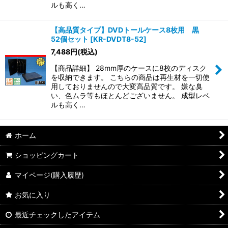
ルも高く…
【高品質タイプ】DVDトールケース8枚用 黒
52個セット
[
KR-DVDT8-52
]
7,488
円
(税込)
【商品詳細】 28mm厚のケースに8枚のディスク
を収納できます。 こちらの商品は再生材を一切使
用しておりませんので大変高品質です。 嫌な臭
い、色ムラ等もほとんどございません。 成型レベ
ルも高く…
ホーム
ショッピングカート
マイページ(購入履歴)
お気に入り
最近チェックしたアイテム