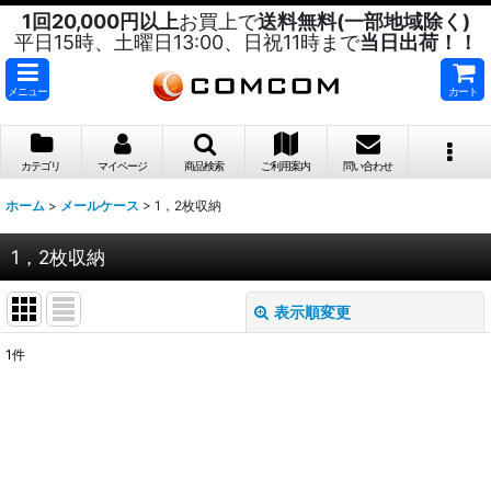
1回20,000円以上
お買上で
送料無料(一部地域除く)
平日15時、土曜日13:00、日祝11時まで
当日出荷！！
メニュー
カート
カテゴリ
マイページ
商品検索
ご利用案内
問い合わせ
ホーム
>
メールケース
>
1，2枚収納
1，2枚収納
表示順変更
閉じる
1
件
表示数
:
並び順
: