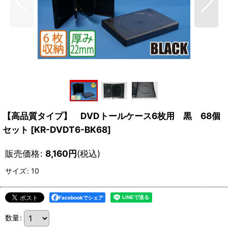
【高品質タイプ】 DVDトールケース6枚用 黒 68個
セット
[
KR-DVDT6-BK68
]
販売価格
:
8,160
円
(税込)
サイズ
:
10
Facebookでシェア
数量
: