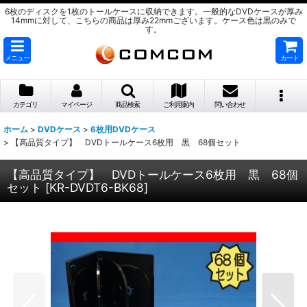
6枚のディスクを1枚のトールケースに収納できます。一般的なDVDケースが厚み
14mmに対して、こちらの商品は厚み22mmございます。ケース色は黒のみで
す。
メニュー
カート
カテゴリ
マイページ
商品検索
ご利用案内
問い合わせ
ホーム
>
DVDケース
>
6枚用DVDケース
>
【高品質タイプ】 DVDトールケース6枚用 黒 68個セット
【高品質タイプ】 DVDトールケース6枚用 黒 68個
セット
[
KR-DVDT6-BK68
]