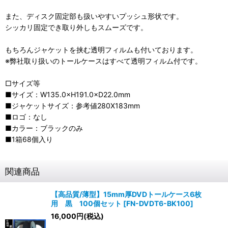
また、ディスク固定部も扱いやすいプッシュ形状です。
シッカリ固定でき取り外しもスムーズです。
もちろんジャケットを挟む透明フィルムも付いております。
※弊社取り扱いのトールケースはすべて透明フィルム付です。
□サイズ等
■サイズ：W135.0×H191.0×D22.0mm
■ジャケットサイズ：参考値280X183mm
■ロゴ：なし
■カラー：ブラックのみ
■1箱68個入り
関連商品
【高品質/薄型】15mm厚DVDトールケース6枚
用 黒 100個セット
[
FN-DVDT6-BK100
]
16,000
円
(税込)