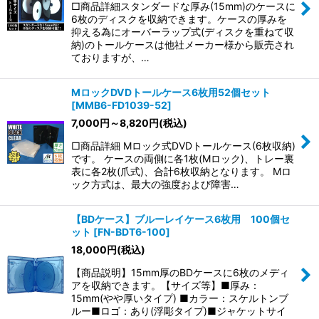
□商品詳細スタンダードな厚み(15mm)のケースに
6枚のディスクを収納できます。ケースの厚みを
抑える為にオーバーラップ式(ディスクを重ねて収
納)のトールケースは他社メーカー様から販売され
ておりますが、…
MロックDVDトールケース6枚用52個セット
[
MMB6-FD1039-52
]
7,000
円
～8,820
円
(税込)
□商品詳細 Mロック式DVDトールケース(6枚収納)
です。 ケースの両側に各1枚(Mロック)、トレー裏
表に各2枚(爪式)、合計6枚収納となります。 Mロ
ック方式は、最大の強度および障害…
【BDケース】ブルーレイケース6枚用 100個セ
ット
[
FN-BDT6-100
]
18,000
円
(税込)
【商品説明】15mm厚のBDケースに6枚のメディ
アを収納できます。【サイズ等】■厚み：
15mm(やや厚いタイプ) ■カラー：スケルトンブ
ルー■ロゴ：あり(浮彫タイプ)■ジャケットサイ