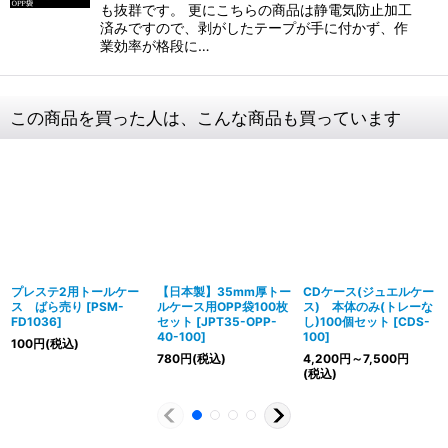
も抜群です。 更にこちらの商品は静電気防止加工
済みですので、剥がしたテープが手に付かず、作
業効率が格段に…
この商品を買った人は、こんな商品も買っています
プレステ2用トールケー
【日本製】35mm厚トー
CDケース(ジュエルケー
ス ばら売り
[
PSM-
ルケース用OPP袋100枚
ス) 本体のみ(トレーな
FD1036
]
セット
[
JPT35-OPP-
し)100個セット
[
CDS-
40-100
]
100
]
100
円
(税込)
780
円
(税込)
4,200
円
～7,500
円
(税込)