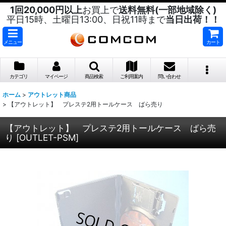
1回20,000円以上
お買上で
送料無料(一部地域除く)
平日15時、土曜日13:00、日祝11時まで
当日出荷！！
メニュー
カート
カテゴリ
マイページ
商品検索
ご利用案内
問い合わせ
ホーム
>
アウトレット商品
>
【アウトレット】 プレステ2用トールケース ばら売り
【アウトレット】 プレステ2用トールケース ばら売
り
[
OUTLET-PSM
]