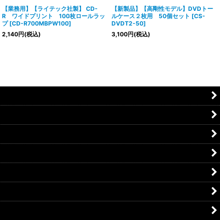
【業務用】【ライテック社製】 CD-
【新製品】【高剛性モデル】DVDトー
R ワイドプリント 100枚ロールラッ
ルケース２枚用 50個セット
[
CS-
プ
[
CD-R700MBPW100
]
DVDT2-50
]
2,140
円
(税込)
3,100
円
(税込)