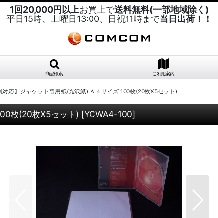
1回20,000円以上
お買上で
送料無料(一部地域除く)
平日15時、土曜日13:00、日祝11時まで
当日出荷！！
商品検索
ご利用案内
対応】ジャケット専用紙(光沢紙) Ａ４サイズ 100枚(20枚X5セット)
0枚(20枚X5セット)
[
YCWA4-100
]