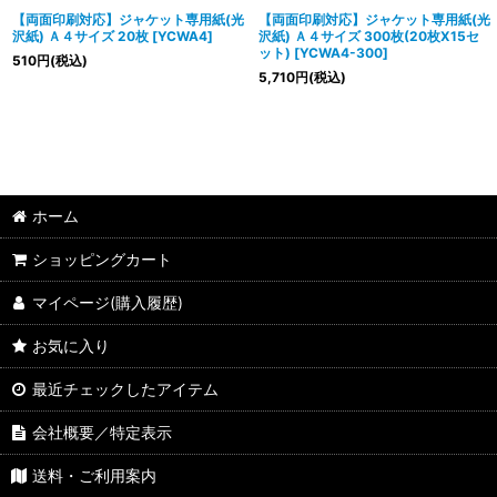
【両面印刷対応】ジャケット専用紙(光
【両面印刷対応】ジャケット専用紙(光
沢紙) Ａ４サイズ 20枚
[
YCWA4
]
沢紙) Ａ４サイズ 300枚(20枚X15セ
ット)
[
YCWA4-300
]
510
円
(税込)
5,710
円
(税込)
ホーム
ショッピングカート
マイページ(購入履歴)
お気に入り
最近チェックしたアイテム
会社概要／特定表示
送料・ご利用案内