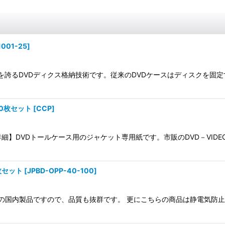
1001-25
]
抗を誇るDVDディクス格納技術です。従来のDVDケースはディスクを固
0枚セット
[
CCP
]
商品詳細】DVDトールケース用のジャケット専用紙です。市販のDVD－V
枚セット
[
JPBD-OPP-40-100
]
。 安心の国内製品ですので、品質も抜群です。 更にこちらの商品は静電気