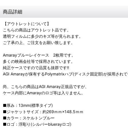
商品詳細
【アウトレットについて】
こちらの商品はアウトレット品です。
透明フィルムに多少のキズ等が見られます。
ご了承の上、ご注文をお願い致します。
Amarayブルーレイケース 2枚用です。
多くの映画会社等で採用されています。
純正ケースですので品質も抜群です!!
AGI Amarayが保有するPolymatrixハブ(ディスク固定部)が採用さ
尚、こちらの商品はAGI Amaray正規品ですが、
ケース内部にAmarayのロゴ等は入りません。
■厚み：13mm(標準タイプ)
■ジャケットサイズ：約269ｍｍ×148.5ｍｍ
■カラー：スケルトンブルー
■ロゴ：浮彫り(シルバーbluerayロゴ)