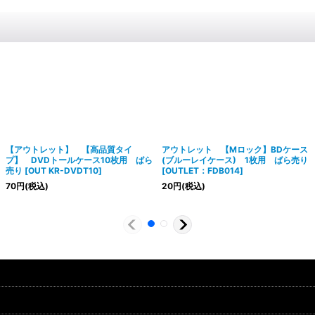
【アウトレット】 【高品質タイ
アウトレット 【Mロック】BDケース
プ】 DVDトールケース10枚用 ばら
(ブルーレイケース) 1枚用 ばら売り
売り
[
OUT KR-DVDT10
]
[
OUTLET：FDB014
]
70
円
(税込)
20
円
(税込)