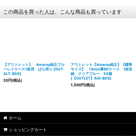
この商品を買った人は、こんな商品も買っています
【アウトレット】 Amaray純正ブル
アウトレット【Amaray純正】【標準
ーレイケース1枚用 ばら売り
[
OUT-
サイズ】 13mm厚BDケース 1枚収
ALT-BDS
]
納 クリアブルー 50個
[
【OUTLET】AGI-BDS
]
20
円
(税込)
1,500
円
(税込)
ホーム
ショッピングカート