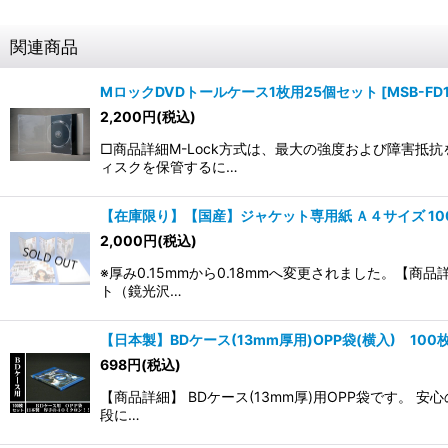
関連商品
MロックDVDトールケース1枚用25個セット
[
MSB-FD
2,200
円
(税込)
□商品詳細M-Lock方式は、最大の強度および障害抵
ィスクを保管するに…
【在庫限り】【国産】ジャケット専用紙 Ａ４サイズ 10
2,000
円
(税込)
※厚み0.15mmから0.18mmへ変更されました。【
ト（鏡光沢…
【日本製】BDケース(13mm厚用)OPP袋(横入) 100
698
円
(税込)
【商品詳細】 BDケース(13mm厚)用OPP袋です
段に…