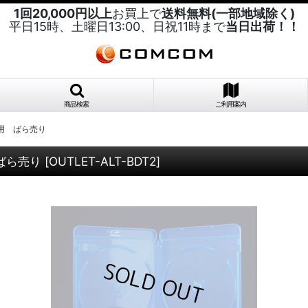
1回20,000円以上
お買上で
送料無料(一部地域除く)
平日15時、土曜日13:00、日祝11時まで
当日出荷！！
商品検索
ご利用案内
枚用 ばら売り
ばら売り
[
OUTLET-ALT-BDT2
]