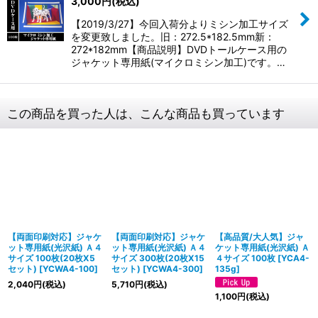
3,000
円
(税込)
【2019/3/27】今回入荷分よりミシン加工サイズ
を変更致しました。旧：272.5*182.5mm新：
272*182mm【商品説明】DVDトールケース用の
ジャケット専用紙(マイクロミシン加工)です。…
この商品を買った人は、こんな商品も買っています
【両面印刷対応】ジャケ
【両面印刷対応】ジャケ
【高品質/大人気】ジャ
ット専用紙(光沢紙) Ａ４
ット専用紙(光沢紙) Ａ４
ケット専用紙(光沢紙) Ａ
サイズ 100枚(20枚X5
サイズ 300枚(20枚X15
４サイズ 100枚
[
YCA4-
セット)
[
YCWA4-100
]
セット)
[
YCWA4-300
]
135g
]
2,040
円
(税込)
5,710
円
(税込)
1,100
円
(税込)