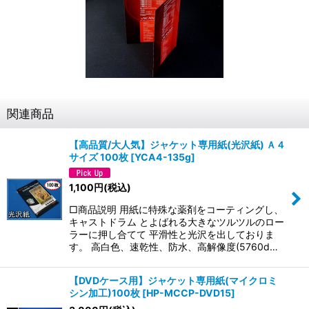
関連商品
【高品質/大人気】ジャケット専用紙(光沢紙) Ａ４
サイズ 100枚
[
YCA4-135g
]
1,100
円
(税込)
□商品説明 用紙に特殊な薬剤をコーティングし、
キャストドラム とよばれる大きなツルツルのロー
ラーに押し合てて 平滑性と光沢を出しておりま
す。 高白色、速乾性、防水、高解像度(5760d…
【DVDケース用】ジャケット専用紙(マイクロミ
シン加工)100枚
[
HP-MCCP-DVD15
]