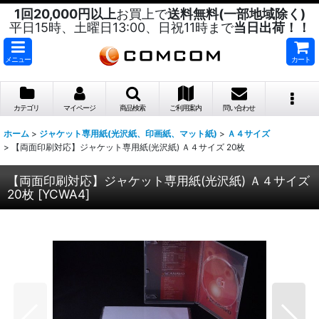
1回20,000円以上
お買上で
送料無料(一部地域除く)
平日15時、土曜日13:00、日祝11時まで
当日出荷！！
メニュー
カート
カテゴリ
マイページ
商品検索
ご利用案内
問い合わせ
ホーム
>
ジャケット専用紙(光沢紙、印画紙、マット紙)
>
Ａ４サイズ
>
【両面印刷対応】ジャケット専用紙(光沢紙) Ａ４サイズ 20枚
【両面印刷対応】ジャケット専用紙(光沢紙) Ａ４サイズ
20枚
[
YCWA4
]