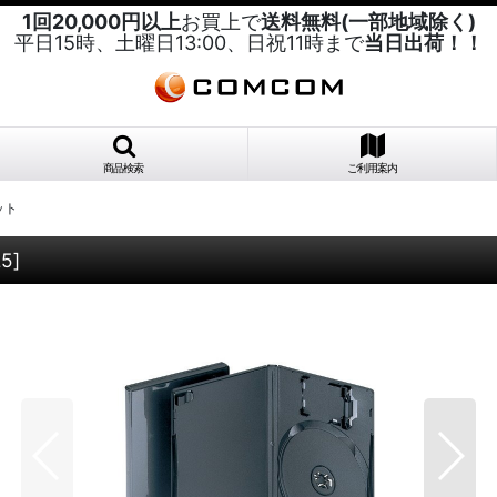
1回20,000円以上
お買上で
送料無料(一部地域除く)
平日15時、土曜日13:00、日祝11時まで
当日出荷！！
商品検索
ご利用案内
ット
25
]