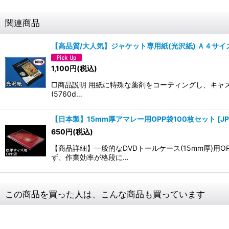
関連商品
【高品質/大人気】ジャケット専用紙(光沢紙) Ａ４サイズ
1,100
円
(税込)
□商品説明 用紙に特殊な薬剤をコーティングし、キャ
(5760d…
【日本製】15mm厚アマレー用OPP袋100枚セット
[
J
650
円
(税込)
【商品詳細】一般的なDVDトールケース(15mm厚)
ず、作業効率が格段に…
この商品を買った人は、こんな商品も買っています