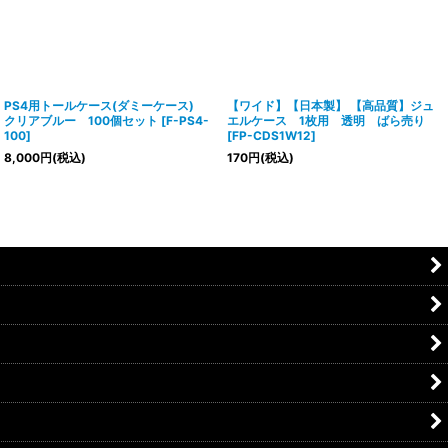
PS4用トールケース(ダミーケース)
【ワイド】【日本製】 【高品質】ジュ
クリアブルー 100個セット
[
F-PS4-
エルケース 1枚用 透明 ばら売り
100
]
[
FP-CDS1W12
]
8,000
円
(税込)
170
円
(税込)