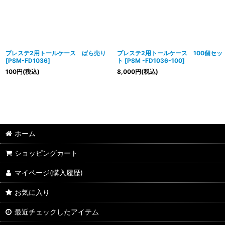
プレステ2用トールケース ばら売り
プレステ2用トールケース 100個セッ
[
PSM-FD1036
]
ト
[
PSM -FD1036-100
]
100
円
(税込)
8,000
円
(税込)
ホーム
ショッピングカート
マイページ(購入履歴)
お気に入り
最近チェックしたアイテム