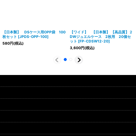
【日本製】 DSケース用OPP袋 100
【ワイド】 【日本製】 【高品質】２
枚セット
[
JPDS-OPP-100
]
DWジュエルケース 2枚用 20個セ
ット
[
FP-CDSW12-20
]
580
円
(税込)
3,600
円
(税込)