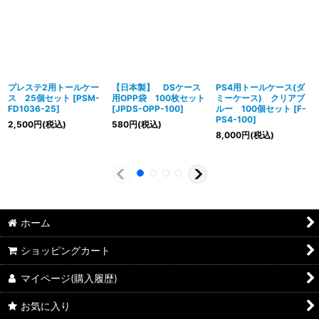
プレステ2用トールケー
【日本製】 DSケース
PS4用トールケース(ダ
ス 25個セット
[
PSM-
用OPP袋 100枚セット
ミーケース) クリアブ
FD1036-25
]
[
JPDS-OPP-100
]
ルー 100個セット
[
F-
PS4-100
]
2,500
円
(税込)
580
円
(税込)
8,000
円
(税込)
ホーム
ショッピングカート
マイページ(購入履歴)
お気に入り