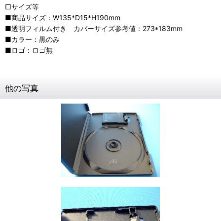
□サイズ等
■商品サイズ：W135*D15*H190mm
■透明フィルム付き カバーサイズ参考値：273*183mm
■カラー：黒のみ
■ロゴ：ロゴ無
他の写真