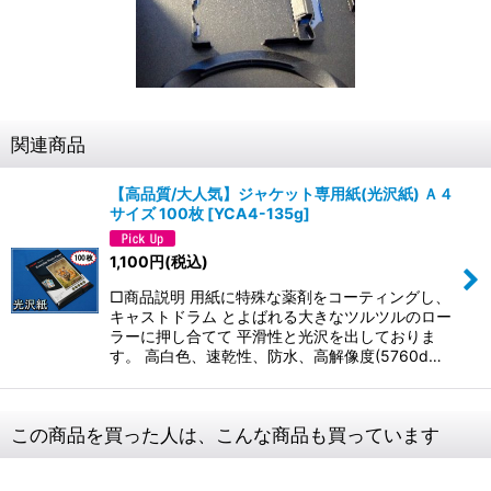
関連商品
【高品質/大人気】ジャケット専用紙(光沢紙) Ａ４
サイズ 100枚
[
YCA4-135g
]
1,100
円
(税込)
□商品説明 用紙に特殊な薬剤をコーティングし、
キャストドラム とよばれる大きなツルツルのロー
ラーに押し合てて 平滑性と光沢を出しておりま
す。 高白色、速乾性、防水、高解像度(5760d…
この商品を買った人は、こんな商品も買っています