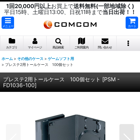
1回20,000円以上
お買上で
送料無料(一部地域除く)
平日15時、土曜日13:00、日祝11時まで
当日出荷！！
メニュー
カート
カテゴリ
マイページ
商品検索
ご利用案内
問い合わせ
ホーム
>
その他のケース
>
ゲームソフト用
>
プレステ2用トールケース 100個セット
プレステ2用トールケース 100個セット
[
PSM -
FD1036-100
]