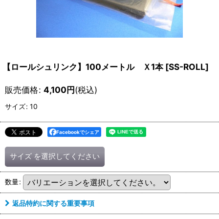
【ロールシュリンク】100メートル Ｘ1本
[
SS-ROLL
]
販売価格
:
4,100
円
(税込)
サイズ
:
10
Facebookでシェア
サイズ
を選択してください
数量
:
返品特約に関する重要事項