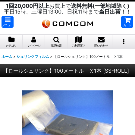
1回20,000円以上
お買上で
送料無料(一部地域除く)
平日15時、土曜日13:00、日祝11時まで
当日出荷！！
メニュー
カート
カテゴリ
マイページ
商品検索
ご利用案内
問い合わせ
ホーム
>
シュリンクフィルム
>
【ロールシュリンク】100メートル Ｘ1本
【ロールシュリンク】100メートル Ｘ1本
[
SS-ROLL
]