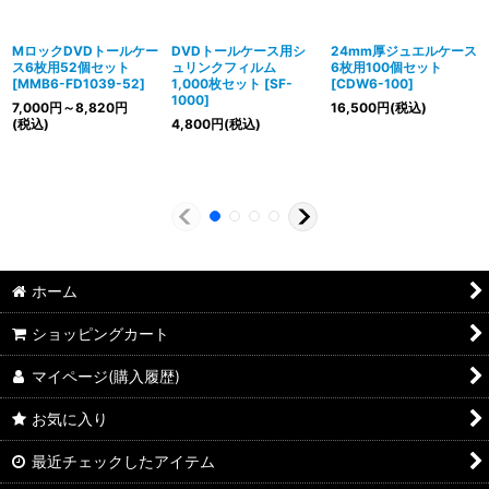
MロックDVDトールケー
DVDトールケース用シ
24mm厚ジュエルケース
ス6枚用52個セット
ュリンクフィルム
6枚用100個セット
[
MMB6-FD1039-52
]
1,000枚セット
[
SF-
[
CDW6-100
]
1000
]
7,000
円
～8,820
円
16,500
円
(税込)
(税込)
4,800
円
(税込)
ホーム
ショッピングカート
マイページ(購入履歴)
お気に入り
最近チェックしたアイテム