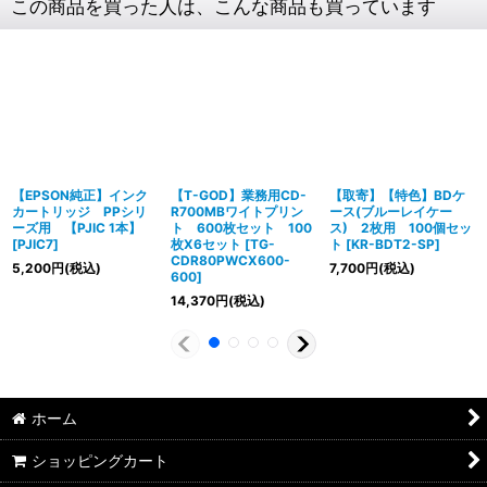
この商品を買った人は、こんな商品も買っています
【EPSON純正】インク
【T-GOD】業務用CD-
【取寄】【特色】BDケ
カートリッジ PPシリ
R700MBワイトプリン
ース(ブルーレイケー
ーズ用 【PJIC 1本】
ト 600枚セット 100
ス) 2枚用 100個セッ
[
PJIC7
]
枚X6セット
[
TG-
ト
[
KR-BDT2-SP
]
CDR80PWCX600-
5,200
円
(税込)
7,700
円
(税込)
600
]
14,370
円
(税込)
ホーム
ショッピングカート