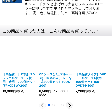
キャストドラム とよばれる大きなツルツルのロー
ラーに押し合てて 平滑性と光沢を出しておりま
す。 高白色、速乾性、防水、高解像度(5760d…
この商品を買った人は、こんな商品も買っています
【高品質／日本製】２D
CDケース(ジュエルケー
【高品質タイプ】DVD
ジュエルケース 2枚
ス) 本体のみ(トレーな
トールケース4枚用
用 透明 200個セット
し)200個セット
[
CDS-
100個セット
[
KR-
[
FP-CDSW-200
]
200
]
DVDT4-100
]
13,300
円
(税込)
6,500
円
～12,500
円
7,200
円
(税込)
(税込)