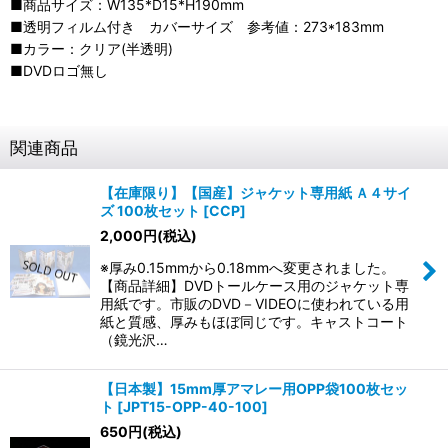
■商品サイズ：W135*D15*H190mm
■透明フィルム付き カバーサイズ 参考値：273*183mm
■カラー：クリア(半透明)
■DVDロゴ無し
関連商品
【在庫限り】【国産】ジャケット専用紙 Ａ４サイ
ズ 100枚セット
[
CCP
]
2,000
円
(税込)
※厚み0.15mmから0.18mmへ変更されました。
【商品詳細】DVDトールケース用のジャケット専
用紙です。市販のDVD－VIDEOに使われている用
紙と質感、厚みもほぼ同じです。キャストコート
（鏡光沢…
【日本製】15mm厚アマレー用OPP袋100枚セッ
ト
[
JPT15-OPP-40-100
]
650
円
(税込)