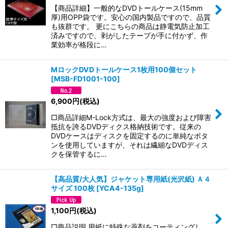
【商品詳細】一般的なDVDトールケース(15mm
厚)用OPP袋です。安心の国内製品ですので、品質
も抜群です。 更にこちらの商品は静電気防止加工
済みですので、剥がしたテープが手に付かず、作
業効率が格段に…
MロックDVDトールケース1枚用100個セット
[
MSB-FD1001-100
]
6,900
円
(税込)
□商品詳細M-Lock方式は、最大の強度および障害
抵抗を誇るDVDディクス格納技術です。従来の
DVDケースはディスクを固定するのに単純なボタ
ンを使用していますが、それは繊細なDVDディス
クを保管するに…
【高品質/大人気】ジャケット専用紙(光沢紙) Ａ４
サイズ 100枚
[
YCA4-135g
]
1,100
円
(税込)
□商品説明 用紙に特殊な薬剤をコーティングし、