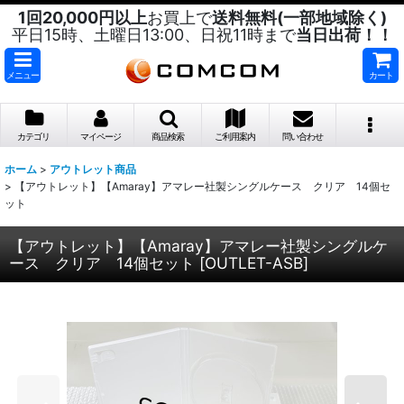
1回20,000円以上
お買上で
送料無料(一部地域除く)
平日15時、土曜日13:00、日祝11時まで
当日出荷！！
メニュー
カート
カテゴリ
マイページ
商品検索
ご利用案内
問い合わせ
ホーム
>
アウトレット商品
>
【アウトレット】【Amaray】アマレー社製シングルケース クリア 14個セ
ット
【アウトレット】【Amaray】アマレー社製シングルケ
ース クリア 14個セット
[
OUTLET-ASB
]