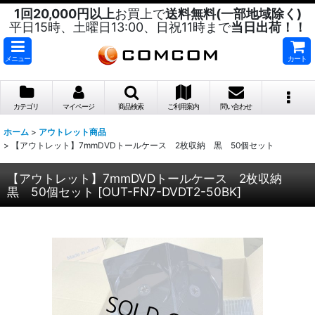
1回20,000円以上
お買上で
送料無料(一部地域除く)
平日15時、土曜日13:00、日祝11時まで
当日出荷！！
メニュー
カート
カテゴリ
マイページ
商品検索
ご利用案内
問い合わせ
ホーム
>
アウトレット商品
>
【アウトレット】7mmDVDトールケース 2枚収納 黒 50個セット
【アウトレット】7mmDVDトールケース 2枚収納
黒 50個セット
[
OUT-FN7-DVDT2-50BK
]