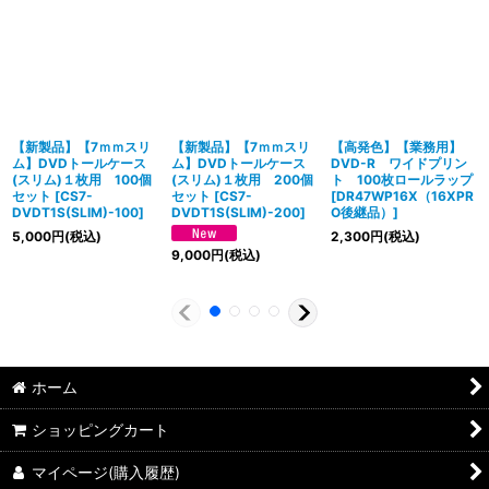
【新製品】【7ｍｍスリ
【新製品】【7ｍｍスリ
【高発色】【業務用】
ム】DVDトールケース
ム】DVDトールケース
DVD-R ワイドプリン
(スリム)１枚用 100個
(スリム)１枚用 200個
ト 100枚ロールラップ
セット
[
CS7-
セット
[
CS7-
[
DR47WP16X（16XPR
DVDT1S(SLIM)-100
]
DVDT1S(SLIM)-200
]
O後継品）
]
5,000
円
(税込)
2,300
円
(税込)
9,000
円
(税込)
ホーム
ショッピングカート
マイページ(購入履歴)