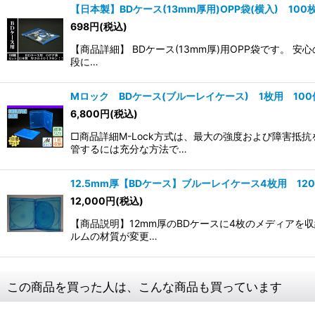
【日本製】BDケース(13mm厚用)OPP袋(横入) 100
698
円
(税込)
【商品詳細】 BDケース(13mm厚)用OPP袋です
段に…
Mロック BDケース(ブルーレイケース) 1枚用 10
6,800
円
(税込)
□商品詳細M-Lock方式は、最大の強度および障害
管するには充分な方法で…
12.5mm厚【BDケース】ブルーレイケース4枚用 12
12,000
円
(税込)
【商品説明】12mm厚のBDケースに4枚のメディアを
ルムの材質が変更…
この商品を買った人は、こんな商品も買っています