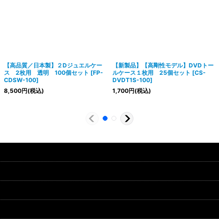
【高品質／日本製】２Dジュエルケー
【新製品】【高剛性モデル】DVDトー
ス 2枚用 透明 100個セット
[
FP-
ルケース１枚用 25個セット
[
CS-
CDSW-100
]
DVDT1S-100
]
8,500
円
(税込)
1,700
円
(税込)