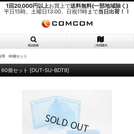
1回20,000円以上
お買上で
送料無料(一部地域除く)
平日15時、土曜日13:00、日祝11時まで
当日出荷！！
商品検索
ご利用案内
枚用 60個セット
60個セット
[
OUT-SU-BDT9
]