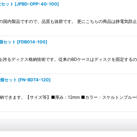
枚セット
[
JPBD-OPP-40-100
]
。 安心の国内製品ですので、品質も抜群です。 更にこちらの商品は静電気
0個セット
[
FDB014-100
]
抵抗を誇るディクス格納技術です。従来のBDケースはディスクを固定す
0個セット
[
FN-BDT4-120
]
収納できます。【サイズ等】■厚み：12mm ■カラー：スケルトンブル