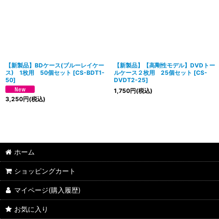
【新製品】BDケース(ブルーレイケー
【新製品】【高剛性モデル】DVDトー
ス) 1枚用 50個セット
[
CS-BDT1-
ルケース２枚用 25個セット
[
CS-
50
]
DVDT2-25
]
1,750
円
(税込)
3,250
円
(税込)
ホーム
ショッピングカート
マイページ(購入履歴)
お気に入り