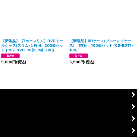
【新製品】【7ｍｍスリム】DVDトー
【新製品】BDケース(ブルーレイケー
ルケース(スリム)１枚用 200個セッ
ス) 1枚用 100個セット
[
CS-BDT1-
ト
[
CS7-DVDT1S(SLIM)-200
]
100
]
9,000
円
(税込)
5,500
円
(税込)