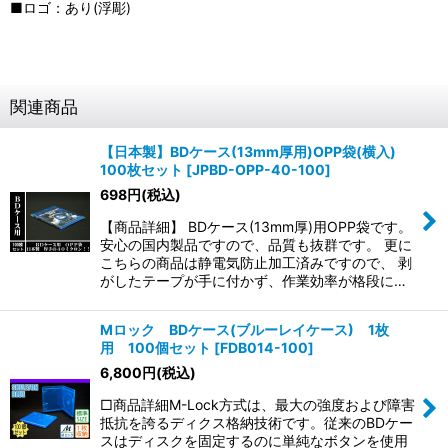
■ロゴ：あり(浮彫)
関連商品
【日本製】BDケース(13mm厚用)OPP袋(横入)
100枚セット
[
JPBD-OPP-40-100
]
698
円
(税込)
【商品詳細】 BDケース(13mm厚)用OPP袋です。
安心の国内製品ですので、品質も抜群です。 更に
こちらの商品は静電気防止加工済みですので、 剥
がしたテープが手に付かず、作業効率が格段に…
Mロック BDケース(ブルーレイケース) 1枚
用 100個セット
[
FDB014-100
]
6,800
円
(税込)
□商品詳細M-Lock方式は、最大の強度および障害
抵抗を誇るディクス格納技術です。従来のBDケー
スはディスクを固定するのに単純なボタンを使用