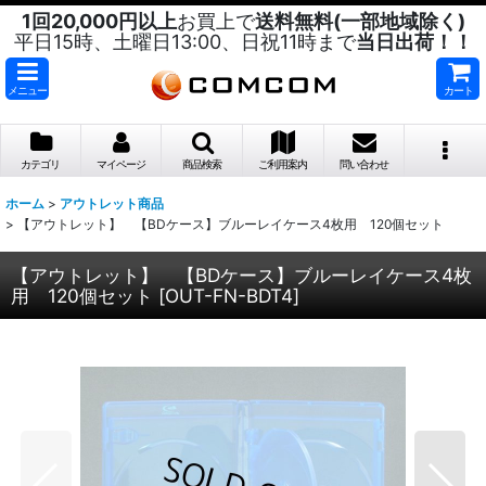
1回20,000円以上
お買上で
送料無料(一部地域除く)
平日15時、土曜日13:00、日祝11時まで
当日出荷！！
メニュー
カート
カテゴリ
マイページ
商品検索
ご利用案内
問い合わせ
ホーム
>
アウトレット商品
>
【アウトレット】 【BDケース】ブルーレイケース4枚用 120個セット
【アウトレット】 【BDケース】ブルーレイケース4枚
用 120個セット
[
OUT-FN-BDT4
]