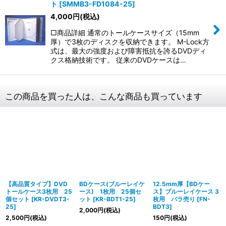
ト
[
SMMB3-FD1084-25
]
4,000
円
(税込)
□商品詳細 通常のトールケースサイズ（15mm
厚）で3枚のディスクを収納できます。 M-Lock方
式は、最大の強度および障害抵抗を誇るDVDディ
クス格納技術です。 従来のDVDケースは…
この商品を買った人は、こんな商品も買っています
【高品質タイプ】DVD
BDケース(ブルーレイケ
12.5mm厚【BDケー
トールケース3枚用 25
ース) 1枚用 25個セ
ス】ブルーレイケース 3
個セット
[
KR-DVDT3-
ット
[
KR-BDT1-25
]
枚用 バラ売り
[
FN-
25
]
BDT3
]
2,000
円
(税込)
2,500
円
(税込)
150
円
(税込)