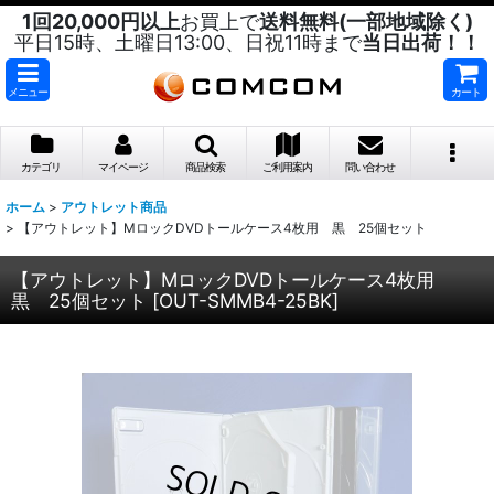
1回20,000円以上
お買上で
送料無料(一部地域除く)
平日15時、土曜日13:00、日祝11時まで
当日出荷！！
メニュー
カート
カテゴリ
マイページ
商品検索
ご利用案内
問い合わせ
ホーム
>
アウトレット商品
>
【アウトレット】MロックDVDトールケース4枚用 黒 25個セット
【アウトレット】MロックDVDトールケース4枚用
黒 25個セット
[
OUT-SMMB4-25BK
]