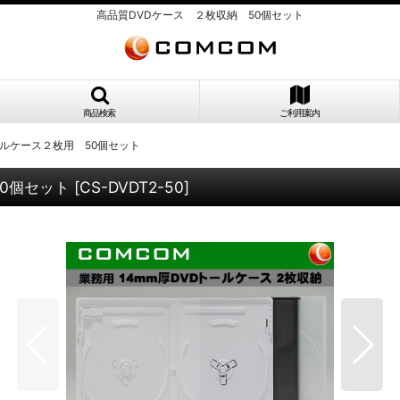
高品質DVDケース ２枚収納 50個セット
商品検索
ご利用案内
ルケース２枚用 50個セット
0個セット
[
CS-DVDT2-50
]