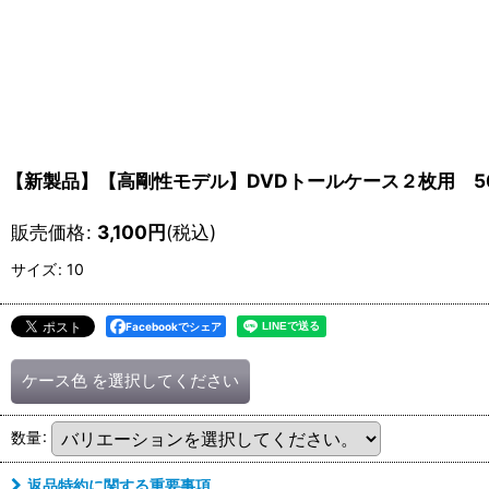
【新製品】【高剛性モデル】DVDトールケース２枚用 5
販売価格
:
3,100
円
(税込)
サイズ
:
10
Facebookでシェア
ケース色
を選択してください
数量
:
返品特約に関する重要事項