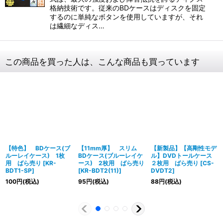
格納技術です。従来のBDケースはディスクを固定
するのに単純なボタンを使用していますが、それ
は繊細なディス…
この商品を買った人は、こんな商品も買っています
【特色】 BDケース(ブ
【11mm厚】 スリム
【新製品】【高剛性モデ
ルーレイケース) 1枚
BDケース(ブルーレイケ
ル】DVDトールケース
用 ばら売り
[
KR-
ース) 2枚用 ばら売り
２枚用 ばら売り
[
CS-
BDT1-SP
]
[
KR-BDT2(11)
]
DVDT2
]
100
円
(税込)
95
円
(税込)
88
円
(税込)