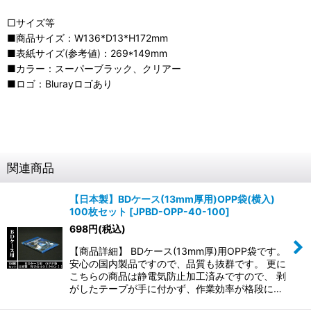
□サイズ等
■商品サイズ：W136*D13*H172mm
■表紙サイズ(参考値)：269*149mm
■カラー：スーパーブラック、クリアー
■ロゴ：Blurayロゴあり
関連商品
【日本製】BDケース(13mm厚用)OPP袋(横入)
100枚セット
[
JPBD-OPP-40-100
]
698
円
(税込)
【商品詳細】 BDケース(13mm厚)用OPP袋です。
安心の国内製品ですので、品質も抜群です。 更に
こちらの商品は静電気防止加工済みですので、 剥
がしたテープが手に付かず、作業効率が格段に…