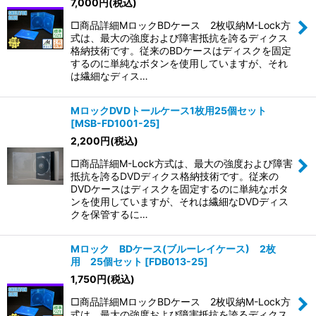
7,000
円
(税込)
□商品詳細MロックBDケース 2枚収納M-Lock方
式は、最大の強度および障害抵抗を誇るディクス
格納技術です。従来のBDケースはディスクを固定
するのに単純なボタンを使用していますが、それ
は繊細なディス…
MロックDVDトールケース1枚用25個セット
[
MSB-FD1001-25
]
2,200
円
(税込)
□商品詳細M-Lock方式は、最大の強度および障害
抵抗を誇るDVDディクス格納技術です。従来の
DVDケースはディスクを固定するのに単純なボタ
ンを使用していますが、それは繊細なDVDディス
クを保管するに…
Mロック BDケース(ブルーレイケース) 2枚
用 25個セット
[
FDB013-25
]
1,750
円
(税込)
□商品詳細MロックBDケース 2枚収納M-Lock方
式は、最大の強度および障害抵抗を誇るディクス