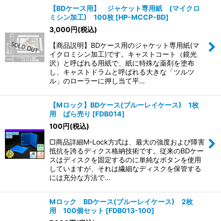
【BDケース用】 ジャケット専用紙 (マイクロ
ミシン加工) 100枚
[
HP-MCCP-BD
]
3,000
円
(税込)
【商品説明】BDケース用のジャケット専用紙(マ
イクロミシン加工)です。キャストコート（鏡光
沢）と呼ばれる用紙で、紙に特殊な薬剤を塗布
し、キャストドラムと呼ばれる大きな「ツルツ
ル」のローラーに押し当て平…
【Mロック】BDケース(ブルーレイケース) 1枚
用 ばら売り
[
FDB014
]
100
円
(税込)
□商品詳細M-Lock方式は、最大の強度および障害
抵抗を誇るディクス格納技術です。従来のBDケー
スはディスクを固定するのに単純なボタンを使用
していますが、それは繊細なディスクを保管する
には充分な方法で…
Mロック BDケース(ブルーレイケース) 2枚
用 100個セット
[
FDB013-100
]