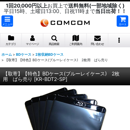
1回20,000円以上
お買上で
送料無料(一部地域除く)
平日15時、土曜日13:00、日祝11時まで
当日出荷！！
メニュー
カート
カテゴリ
マイページ
商品検索
ご利用案内
問い合わせ
ホーム
>
BDケース
>
2枚収納BDケース
>
【取寄】【特色】BDケース(ブルーレイケース) 2枚用 ばら売り
【取寄】【特色】BDケース(ブルーレイケース) 2枚
用 ばら売り
[
KR-BDT2-SP
]